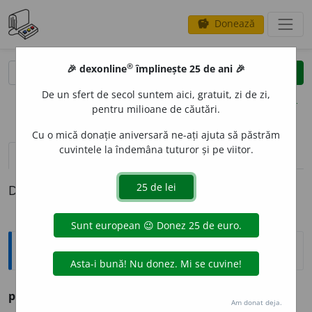
Donează
savings
®
®
🎉 dexonline
împlinește 25 de ani 🎉
caută
clear
search
De un sfert de secol suntem aici, gratuit, zi de zi,
opțiuni
pentru milioane de căutări.
Cu o mică donație aniversară ne-ați ajuta să păstrăm
cuvintele la îndemâna tuturor și pe viitor.
definiții (1)
Definiția cu ID-ul 268933:
Ortografice DOOM
paricopit
a
t
s. n., pl.
paricopit
a
te
Am donat deja.