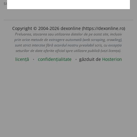
sursa:
Ortografic (2002)
adăugată de
siveco
acțiuni
Copyright © 2004-2026 dexonline (https://dexonline.ro)
Preluarea, stocarea sau utilizarea datelor de pe acest site, inclusiv
prin orice metode de extragere automată (web scraping, crawling),
sunt strict interzise fără acordul nostru prealabil scris, cu excepția
seturilor de date oferite oficial spre utilizare publică (vezi licența).
licență
confidențialitate
găzduit de
Hosterion