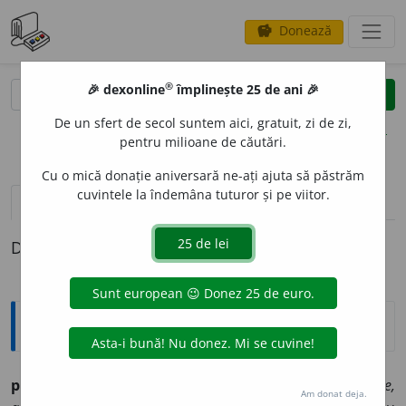
Donează
savings
®
®
🎉 dexonline
împlinește 25 de ani 🎉
caută
clear
search
De un sfert de secol suntem aici, gratuit, zi de zi,
opțiuni
pentru milioane de căutări.
Cu o mică donație aniversară ne-ați ajuta să păstrăm
cuvintele la îndemâna tuturor și pe viitor.
definiții (1)
Definiția cu ID-ul 806301:
Explicative DEX
parcan
n. Mold.
1.
întărire, palancă:
statuete superbe,
Am donat deja.