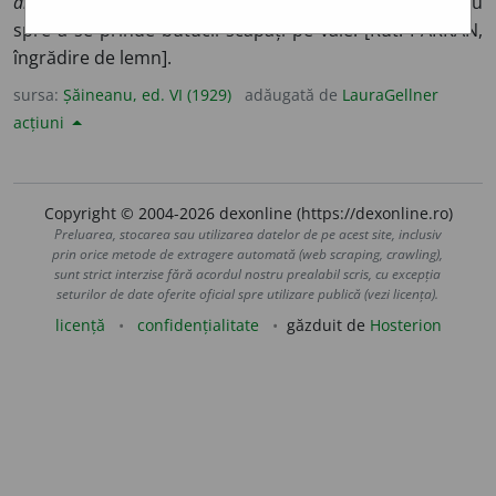
anticele parcane
(NAUM);
2.
închiderea unui braț de râu
spre a se prinde butucii scăpați pe vale. [Rut. PARKAN,
îngrădire de lemn].
sursa:
Șăineanu, ed. VI (1929)
adăugată de
LauraGellner
acțiuni
Copyright © 2004-2026 dexonline (https://dexonline.ro)
Preluarea, stocarea sau utilizarea datelor de pe acest site, inclusiv
prin orice metode de extragere automată (web scraping, crawling),
sunt strict interzise fără acordul nostru prealabil scris, cu excepția
seturilor de date oferite oficial spre utilizare publică (vezi licența).
licență
confidențialitate
găzduit de
Hosterion