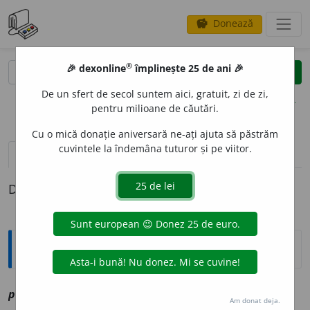
Donează
savings
®
®
🎉 dexonline
împlinește 25 de ani 🎉
caută
clear
search
De un sfert de secol suntem aici, gratuit, zi de zi,
opțiuni
pentru milioane de căutări.
Cu o mică donație aniversară ne-ați ajuta să păstrăm
cuvintele la îndemâna tuturor și pe viitor.
definiții (1)
Definiția cu ID-ul 1170060:
Explicative DEX
parapl
o
u
sn
vz
parapleu
Am donat deja.