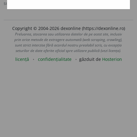
sursa:
MDA2 (2010)
adăugată de
LauraGellner
acțiuni
Copyright © 2004-2026 dexonline (https://dexonline.ro)
Preluarea, stocarea sau utilizarea datelor de pe acest site, inclusiv
prin orice metode de extragere automată (web scraping, crawling),
sunt strict interzise fără acordul nostru prealabil scris, cu excepția
seturilor de date oferite oficial spre utilizare publică (vezi licența).
licență
confidențialitate
găzduit de
Hosterion