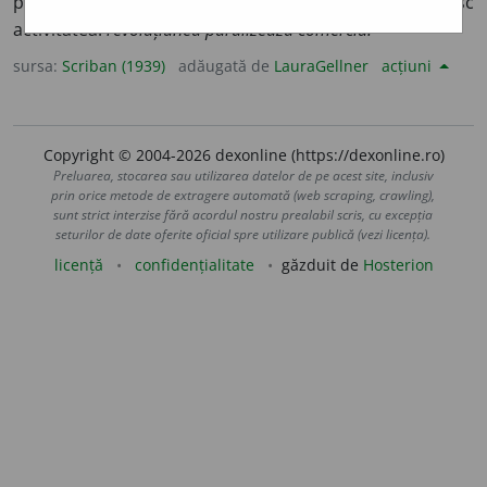
paralitic, lovesc cu paralizia.
Fig.
Neutralizez, nimicesc
activitatea:
revoluțiunea paralizează comercĭu.
sursa:
Scriban (1939)
adăugată de
LauraGellner
acțiuni
Copyright © 2004-2026 dexonline (https://dexonline.ro)
Preluarea, stocarea sau utilizarea datelor de pe acest site, inclusiv
prin orice metode de extragere automată (web scraping, crawling),
sunt strict interzise fără acordul nostru prealabil scris, cu excepția
seturilor de date oferite oficial spre utilizare publică (vezi licența).
licență
confidențialitate
găzduit de
Hosterion