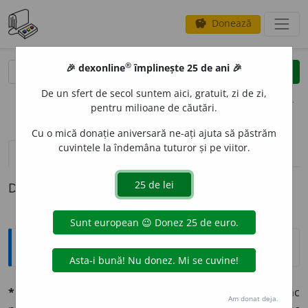
Donează
savings
®
®
🎉 dexonline
împlinește 25 de ani 🎉
caută
clear
search
De un sfert de secol suntem aici, gratuit, zi de zi,
opțiuni
pentru milioane de căutări.
Cu o mică donație aniversară ne-ați ajuta să păstrăm
cuvintele la îndemâna tuturor și pe viitor.
definiții (1)
Definiția cu ID-ul 691295:
Explicative DEX
*paralizéz
v. tr. (fr.
paraliser,
d.
paralysie,
paralizie). Fac
Am donat deja.