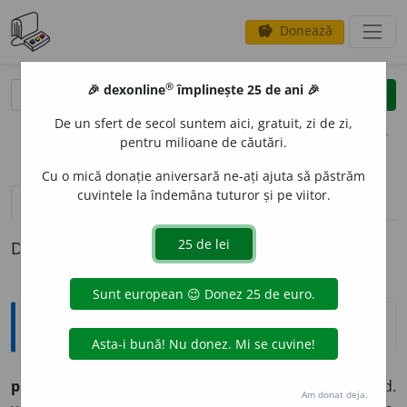
Donează
savings
®
®
🎉 dexonline
împlinește 25 de ani 🎉
caută
clear
search
De un sfert de secol suntem aici, gratuit, zi de zi,
opțiuni
pentru milioane de căutări.
Cu o mică donație aniversară ne-ați ajuta să păstrăm
cuvintele la îndemâna tuturor și pe viitor.
pronunție
(2)
volume_up
definiții (1)
Definiția cu ID-ul 691220:
Explicative DEX
paraclís
n., pl.
urĭ
și
e
(ngr.
parakklisi
și
par- ek- klisi,
d.
Am donat deja.