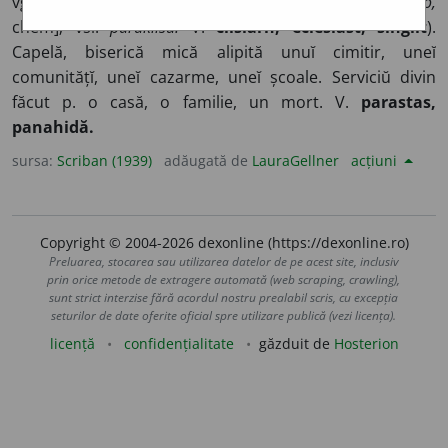
vgr.
pará,
lîngă, și
ekklesia,
adunare, biserică [d.
kaléo,
chem]; vsl.
paraklisŭ.
V.
clisiarh, eclesiast, singlit
).
Capelă, biserică mică alipită unuĭ cimitir, uneĭ
comunitățĭ, uneĭ cazarme, uneĭ școale. Serviciŭ divin
făcut p. o casă, o familie, un mort. V.
parastas,
panahidă.
sursa:
Scriban (1939)
adăugată de
LauraGellner
acțiuni
Copyright © 2004-2026 dexonline (https://dexonline.ro)
Preluarea, stocarea sau utilizarea datelor de pe acest site, inclusiv
prin orice metode de extragere automată (web scraping, crawling),
sunt strict interzise fără acordul nostru prealabil scris, cu excepția
seturilor de date oferite oficial spre utilizare publică (vezi licența).
licență
confidențialitate
găzduit de
Hosterion