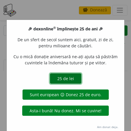
Donează
savings
®
®
🎉 dexonline
împlinește 25 de ani 🎉
caută
clear
search
De un sfert de secol suntem aici, gratuit, zi de zi,
opțiuni
pentru milioane de căutări.
Cu o mică donație aniversară ne-ați ajuta să păstrăm
cuvintele la îndemâna tuturor și pe viitor.
sinteza definițiilor (1)
definiții (11)
declinări
info
Aceste definiții sunt compilate de
echipa dexonline. Definițiile
originale se află pe fila
definiții
.
info
Puteți reordona filele pe pagina de
preferințe
.
ascunde
Am donat deja.