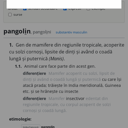
arată:
sensuri secundare
expresii
exemple
surse
pangol
i
n
, pangol
i
ni
substantiv masculin
1.
Gen de mamifere din regiunile tropicale, acoperite
cu solzi cornoși, lipsite de dinți și având o coadă
lungă și puternică
(Manis)
.
1.1.
Animal care face parte din acest gen.
diferențiere
Mamifer acoperit cu solzi, lipsit de
dinți și având o coadă lungă și puternică
cu care își
atacă prada; trăiește în India meridională, Guineea
etc. și se hrănește cu insecte
.
diferențiere
Mamifer
insectivor
edentat din
regiunile tropicale, cu corpul acoperit de solzi
cornoși și coadă lungă.
etimologie:
pangolin
limba franceză