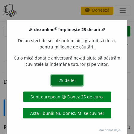
Donează
savings
®
®
🎉 dexonline
împlinește 25 de ani 🎉
caută
clear
search
De un sfert de secol suntem aici, gratuit, zi de zi,
opțiuni
pentru milioane de căutări.
Cu o mică donație aniversară ne-ați ajuta să păstrăm
cuvintele la îndemâna tuturor și pe viitor.
pronunție
(5)
volume_up
definiții (1)
Definiția cu ID-ul 429730:
Explicative DEX
P
A
NDA
s.m.
(
Zool.
) Mamifer carnivor asemănător cu
Am donat deja.