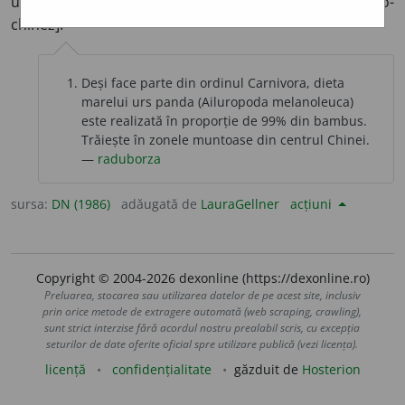
ursul, care trăiește în Himalaia. [<
fr.
panda
<
cuv.
tibeto-
[1]
chinez].
Deși face parte din ordinul Carnivora, dieta
marelui urs panda (Ailuropoda melanoleuca)
este realizată în proporție de 99% din bambus.
Trăiește în zonele muntoase din centrul Chinei.
—
raduborza
sursa:
DN (1986)
adăugată de
LauraGellner
acțiuni
Copyright © 2004-2026 dexonline (https://dexonline.ro)
Preluarea, stocarea sau utilizarea datelor de pe acest site, inclusiv
prin orice metode de extragere automată (web scraping, crawling),
sunt strict interzise fără acordul nostru prealabil scris, cu excepția
seturilor de date oferite oficial spre utilizare publică (vezi licența).
licență
confidențialitate
găzduit de
Hosterion