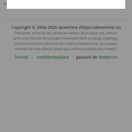
sursa:
IVO-III (1941)
adăugată de
Ladislau Strifler
acțiuni
Copyright © 2004-2026 dexonline (https://dexonline.ro)
Preluarea, stocarea sau utilizarea datelor de pe acest site, inclusiv
prin orice metode de extragere automată (web scraping, crawling),
sunt strict interzise fără acordul nostru prealabil scris, cu excepția
seturilor de date oferite oficial spre utilizare publică (vezi licența).
licență
confidențialitate
găzduit de
Hosterion