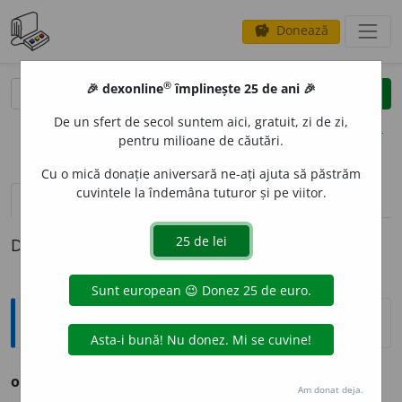
Donează
savings
®
®
🎉 dexonline
împlinește 25 de ani 🎉
caută
clear
search
De un sfert de secol suntem aici, gratuit, zi de zi,
opțiuni
pentru milioane de căutări.
Cu o mică donație aniversară ne-ați ajuta să păstrăm
cuvintele la îndemâna tuturor și pe viitor.
pronunție
(50)
volume_up
definiții (1)
Definiția cu ID-ul 1162521:
Ortografice DOOM
ou
, ouăle
pl.
a.
Am donat deja.