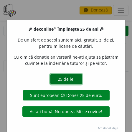
Donează
savings
®
®
🎉 dexonline
împlinește 25 de ani 🎉
caută
clear
search
De un sfert de secol suntem aici, gratuit, zi de zi,
opțiuni
pentru milioane de căutări.
Cu o mică donație aniversară ne-ați ajuta să păstrăm
cuvintele la îndemâna tuturor și pe viitor.
sinteza definițiilor (1)
definiții (9)
declinări
info
Aceste definiții sunt compilate de
echipa dexonline. Definițiile
originale se află pe fila
definiții
.
info
Puteți reordona filele pe pagina de
preferințe
.
ascunde
Am donat deja.