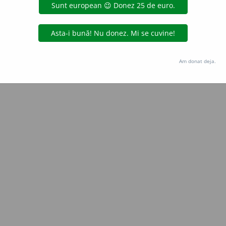
Copyright © 2004-2026 dexonline (https://dexonline.ro)
area datelor de pe acest site, inclusiv prin orice metode de extragere automată (web s
dul nostru prealabil scris, cu excepția seturilor de date oferite oficial spre utilizare pub
Am donat deja.
licență
confidențialitate
găzduit de
Hosterion