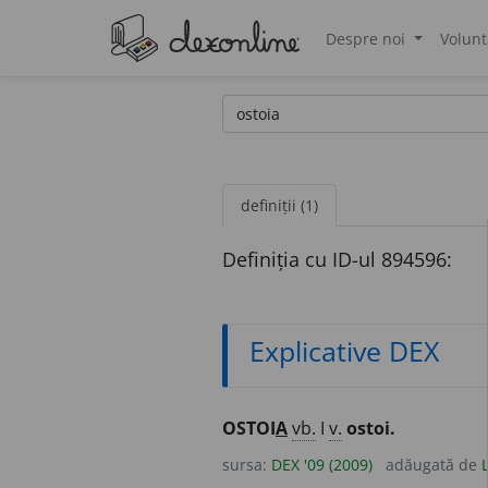
Despre noi
Volunt
®
definiții (1)
Definiția cu ID-ul 894596:
Explicative DEX
OSTOI
A
vb.
I
v.
ostoi.
sursa:
DEX '09 (2009)
adăugată de