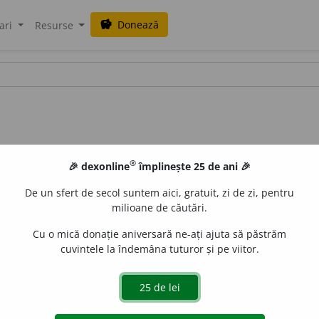
Donează
savings
ari
Resurse
®
🎉 dexonline
împlinește 25 de ani 🎉
De un sfert de secol suntem aici, gratuit, zi de zi, pentru
milioane de căutări.
Cu o mică donație aniversară ne-ați ajuta să păstrăm
cuvintele la îndemâna tuturor și pe viitor.
LauraGellner
acțiuni