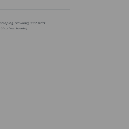
craping, crawling), sunt strict
lică (vezi licența).