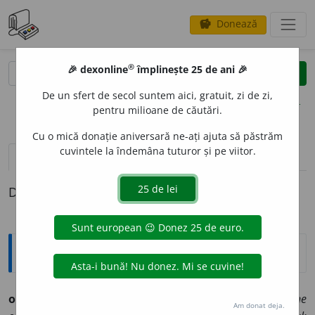
Donează
savings
®
®
🎉 dexonline
împlinește 25 de ani 🎉
caută
clear
search
De un sfert de secol suntem aici, gratuit, zi de zi,
opțiuni
pentru milioane de căutări.
Cu o mică donație aniversară ne-ați ajuta să păstrăm
cuvintele la îndemâna tuturor și pe viitor.
pronunție
(27)
volume_up
definiții (1)
Definiția cu ID-ul 804982:
Explicative DEX
oral
a.
1.
care trece din gură în gură; nescris:
tradițiune
Am donat deja.