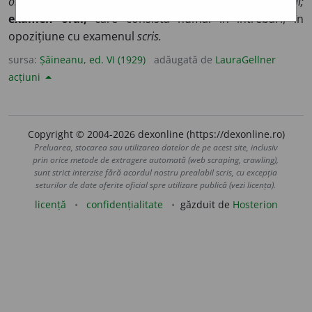
orală;
2.
zis sau făcut din viul graiu:
învățământ oral;
examen oral,
care consistă numai în întrebări, în
opozițiune cu examenul
scris.
sursa:
Șăineanu, ed. VI (1929)
adăugată de
LauraGellner
acțiuni
Copyright © 2004-2026 dexonline (https://dexonline.ro)
Preluarea, stocarea sau utilizarea datelor de pe acest site, inclusiv
prin orice metode de extragere automată (web scraping, crawling),
sunt strict interzise fără acordul nostru prealabil scris, cu excepția
seturilor de date oferite oficial spre utilizare publică (vezi licența).
licență
confidențialitate
găzduit de
Hosterion