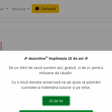
Donează
savings
ari
Resurse
®
🎉 dexonline
împlinește 25 de ani 🎉
De un sfert de secol suntem aici, gratuit, zi de zi, pentru
milioane de căutări.
Cu o mică donație aniversară ne-ați ajuta să păstrăm
cuvintele la îndemâna tuturor și pe viitor.
u grai, verbal; din gură în gură. ♦ (și
s.n.
; despre examene,
rbirea. ♦
Stil oral
= manieră de exprimare scrisă care imită e
ia aerul trece numai prin gură.
3.
Care se administrează pe 