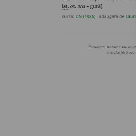
lat.
os, oris
– gură].
sursa:
DN (1986)
adăugată de
Laur
Preluarea, stocarea sau utiliz
interzise fără acor