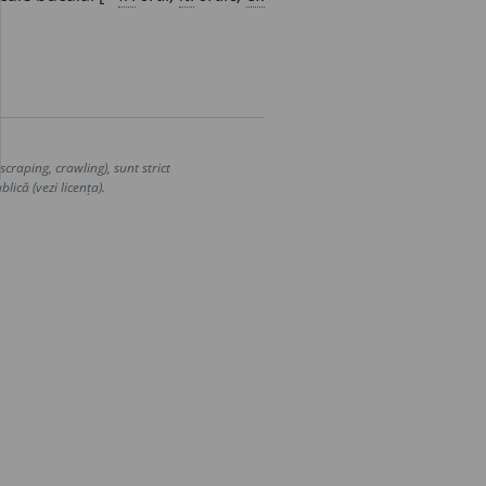
craping, crawling), sunt strict
lică (vezi licența).