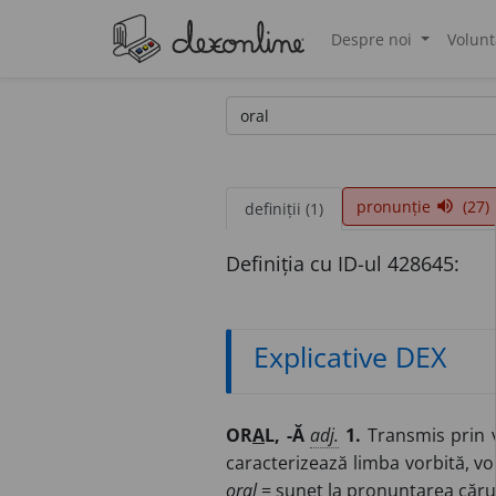
Despre noi
Volunt
®
pronunție
(27)
volume_up
definiții (1)
Definiția cu ID-ul 428645:
Explicative DEX
OR
A
L, -Ă
adj.
1.
Transmis prin vi
caracterizează limba vorbită, vo
oral
= sunet la pronunțarea căru