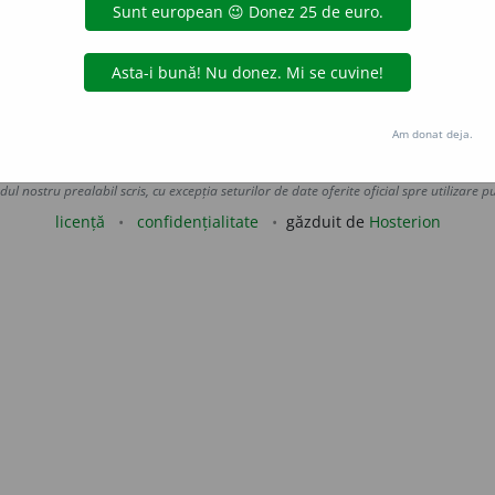
aGellner
acțiuni
Am donat deja.
Copyright © 2004-2026 dexonline (https://dexonline.ro)
area datelor de pe acest site, inclusiv prin orice metode de extragere automată (web s
dul nostru prealabil scris, cu excepția seturilor de date oferite oficial spre utilizare pub
licență
confidențialitate
găzduit de
Hosterion