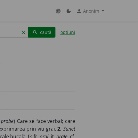
Anonim
language
dark_mode
person
caută
opțiuni
clear
search
 probe
) Care se face verbal; care
xprimarea prin viu grai.
2.
Sunet
cale bucală. [<
fr.
oral,
it.
orale,
cf.