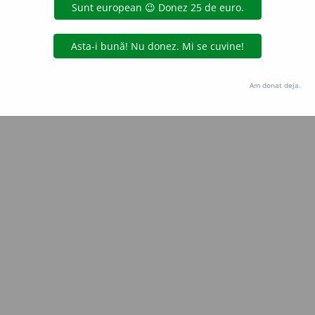
Copyright © 2004-2026 dexonline (https://dexonline.ro)
area datelor de pe acest site, inclusiv prin orice metode de extragere automată (web s
dul nostru prealabil scris, cu excepția seturilor de date oferite oficial spre utilizare pub
Am donat deja.
licență
confidențialitate
găzduit de
Hosterion