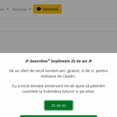
Donează
savings
ari
Resurse
®
🎉 dexonline
împlinește 25 de ani 🎉
De un sfert de secol suntem aici, gratuit, zi de zi, pentru
milioane de căutări.
Cu o mică donație aniversară ne-ați ajuta să păstrăm
cuvintele la îndemâna tuturor și pe viitor.
tzecilea
uraGellner
acțiuni