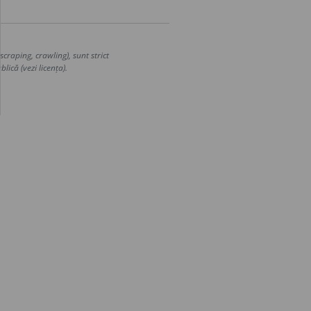
craping, crawling), sunt strict
lică (vezi licența).