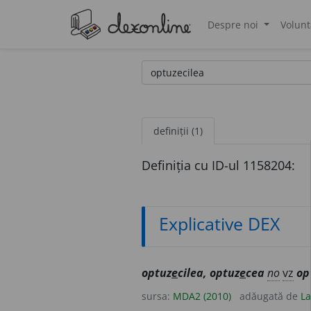
Despre noi
Volunt
®
definiții (1)
Definiția cu ID-ul 1158204:
Explicative DEX
optuz
e
cilea, optuz
e
cea
no
vz
op
sursa:
MDA2 (2010)
adăugată de
La