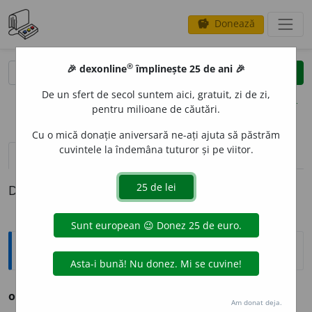
Donează
savings
®
®
🎉 dexonline
împlinește 25 de ani 🎉
caută
clear
search
De un sfert de secol suntem aici, gratuit, zi de zi,
opțiuni
pentru milioane de căutări.
Cu o mică donație aniversară ne-ați ajuta să păstrăm
cuvintele la îndemâna tuturor și pe viitor.
pronunție
(4)
volume_up
definiții (1)
Definiția cu ID-ul 1136006:
Ortografice DOOM
onorariu
Am donat deja.