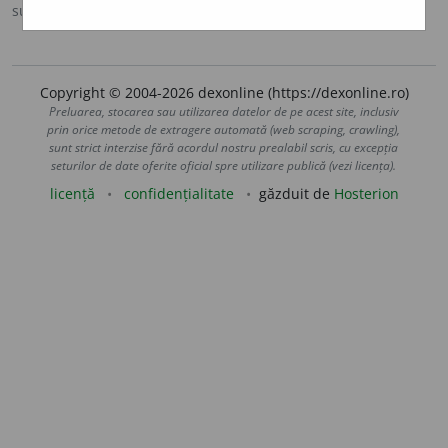
sursa:
MDO (1953)
adăugată de
Ladislau Strifler
acțiuni
Copyright © 2004-2026 dexonline (https://dexonline.ro)
Preluarea, stocarea sau utilizarea datelor de pe acest site, inclusiv
prin orice metode de extragere automată (web scraping, crawling),
sunt strict interzise fără acordul nostru prealabil scris, cu excepția
seturilor de date oferite oficial spre utilizare publică (vezi licența).
licență
confidențialitate
găzduit de
Hosterion