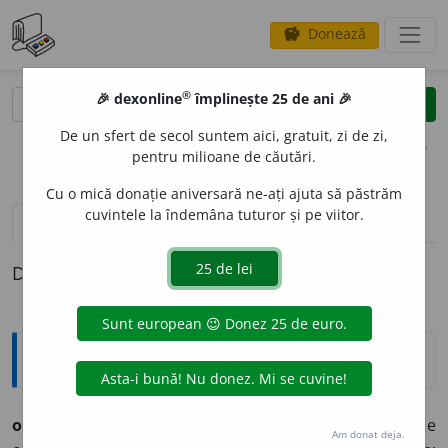
Donează
savings
®
®
🎉 dexonline
împlinește 25 de ani 🎉
caută
clear
search
De un sfert de secol suntem aici, gratuit, zi de zi,
opțiuni
pentru milioane de căutări.
Cu o mică donație aniversară ne-ați ajuta să păstrăm
cuvintele la îndemâna tuturor și pe viitor.
definiții (1)
Definiția cu ID-ul 804746:
Explicative DEX
onorar
a.
1.
care conservă titlul și prerogativele
Am donat deja.