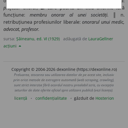
onorifice ale unei funcțiuni, ce a încetat a o exercita:
profesor onorar;
2.
care poartă un titlu onorific fără
funcțiune:
membru onorar al unei societăți.
║ n.
retribuțiunea profesiunilor liberale:
onorarul unui medic,
advocat, profesor.
sursa:
Șăineanu, ed. VI (1929)
adăugată de
LauraGellner
acțiuni
Copyright © 2004-2026 dexonline (https://dexonline.ro)
Preluarea, stocarea sau utilizarea datelor de pe acest site, inclusiv
prin orice metode de extragere automată (web scraping, crawling),
sunt strict interzise fără acordul nostru prealabil scris, cu excepția
seturilor de date oferite oficial spre utilizare publică (vezi licența).
licență
confidențialitate
găzduit de
Hosterion