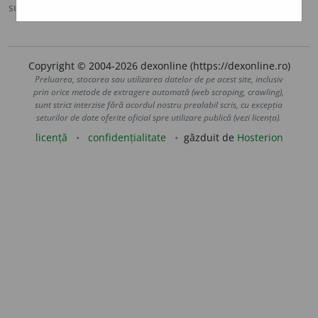
sursa:
Ortografic (2002)
adăugată de
siveco
acțiuni
Copyright © 2004-2026 dexonline (https://dexonline.ro)
Preluarea, stocarea sau utilizarea datelor de pe acest site, inclusiv
prin orice metode de extragere automată (web scraping, crawling),
sunt strict interzise fără acordul nostru prealabil scris, cu excepția
seturilor de date oferite oficial spre utilizare publică (vezi licența).
licență
confidențialitate
găzduit de
Hosterion