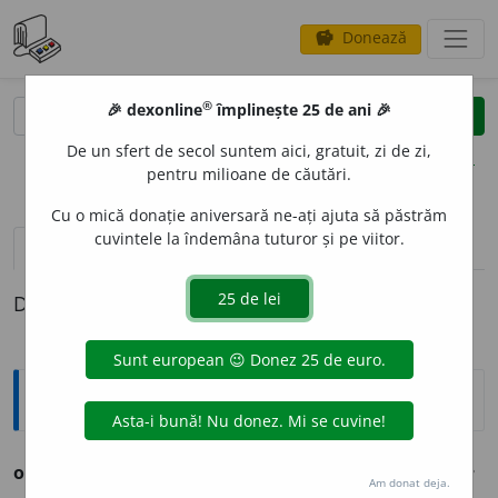
Donează
savings
®
®
🎉 dexonline
împlinește 25 de ani 🎉
caută
clear
search
De un sfert de secol suntem aici, gratuit, zi de zi,
opțiuni
pentru milioane de căutări.
Cu o mică donație aniversară ne-ați ajuta să păstrăm
cuvintele la îndemâna tuturor și pe viitor.
pronunție
(14)
volume_up
definiții (1)
Definiția cu ID-ul 267005:
Ortografice DOOM
onor
a
nt
adj. m., pl.
onor
a
nți;
f. sg.
onor
a
ntă,
pl.
onor
a
nte
Am donat deja.