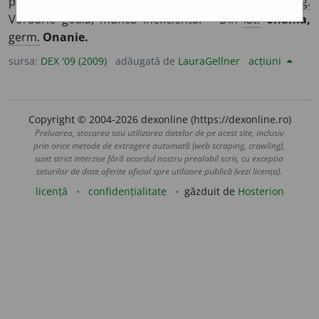
prin autoexcitare; masturbație, onanism, malahie.
2.
Fig.
Vorbărie goală, muncă ineficientă. – Din
lat.
onania,
germ.
Onanie.
sursa:
DEX '09 (2009)
adăugată de
LauraGellner
acțiuni
Copyright © 2004-2026 dexonline (https://dexonline.ro)
Preluarea, stocarea sau utilizarea datelor de pe acest site, inclusiv
prin orice metode de extragere automată (web scraping, crawling),
sunt strict interzise fără acordul nostru prealabil scris, cu excepția
seturilor de date oferite oficial spre utilizare publică (vezi licența).
licență
confidențialitate
găzduit de
Hosterion