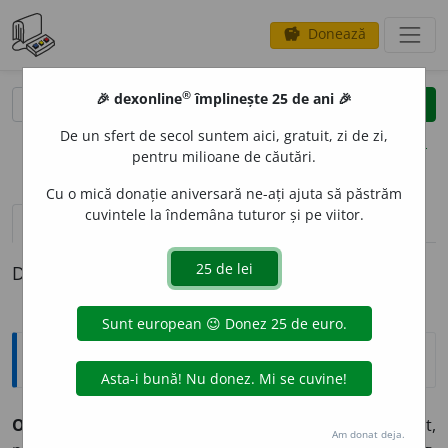
Donează
savings
®
®
🎉 dexonline
împlinește 25 de ani 🎉
caută
clear
search
De un sfert de secol suntem aici, gratuit, zi de zi,
opțiuni
pentru milioane de căutări.
Cu o mică donație aniversară ne-ați ajuta să păstrăm
cuvintele la îndemâna tuturor și pe viitor.
definiții (1)
Definiția cu ID-ul 893470:
Explicative DEX
2
ONAN
I
E
s. f.
1.
Producere a plăcerii sexuale, la bărbat,
Am donat deja.