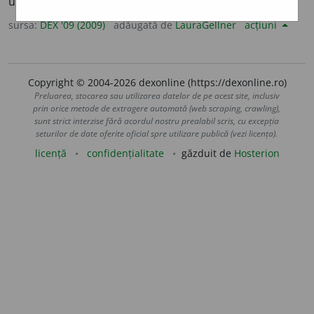
ulei. – Din
magh.
olaj.
sursa:
DEX '09 (2009)
adăugată de
LauraGellner
acțiuni
Copyright © 2004-2026 dexonline (https://dexonline.ro)
Preluarea, stocarea sau utilizarea datelor de pe acest site, inclusiv
prin orice metode de extragere automată (web scraping, crawling),
sunt strict interzise fără acordul nostru prealabil scris, cu excepția
seturilor de date oferite oficial spre utilizare publică (vezi licența).
licență
confidențialitate
găzduit de
Hosterion