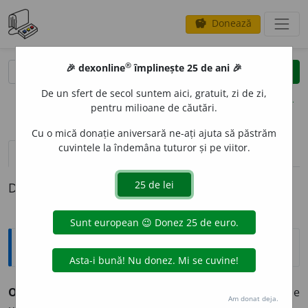
Donează
savings
®
®
🎉 dexonline
împlinește 25 de ani 🎉
caută
clear
search
De un sfert de secol suntem aici, gratuit, zi de zi,
opțiuni
pentru milioane de căutări.
Cu o mică donație aniversară ne-ați ajuta să păstrăm
cuvintele la îndemâna tuturor și pe viitor.
definiții (1)
Definiția cu ID-ul 893327:
Explicative DEX
2
OL
O
I
,
oloiuri,
s. n.
(
Înv.
și
pop.
) Ulei. ♦ (Rar) Vopsea de
Am donat deja.