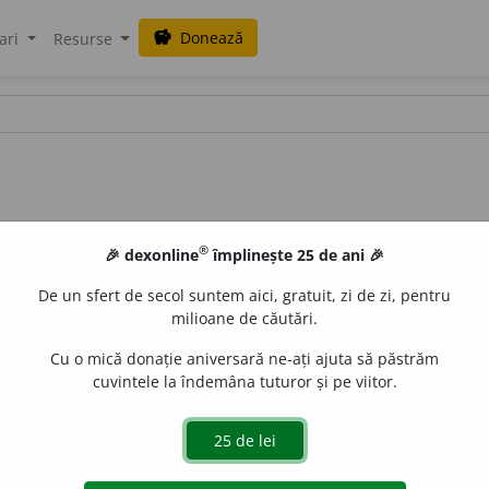
Donează
savings
ari
Resurse
®
🎉 dexonline
împlinește 25 de ani 🎉
De un sfert de secol suntem aici, gratuit, zi de zi, pentru
milioane de căutări.
Cu o mică donație aniversară ne-ați ajuta să păstrăm
cuvintele la îndemâna tuturor și pe viitor.
) slăbăn
o
g, (
fam.
) șontor
o
g.
(Om ~.)
 de
LauraGellner
acțiuni