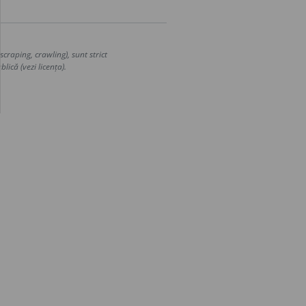
craping, crawling), sunt strict
lică (vezi licența).