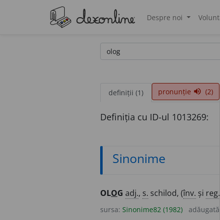
Despre noi
Volunt
®
pronunție
(2)
volume_up
definiții (1)
Definiția cu ID-ul 1013269:
Sinonime
OL
O
G
adj.
,
s.
schilod, (
înv.
și
reg.
sursa:
Sinonime82 (1982)
adăugată