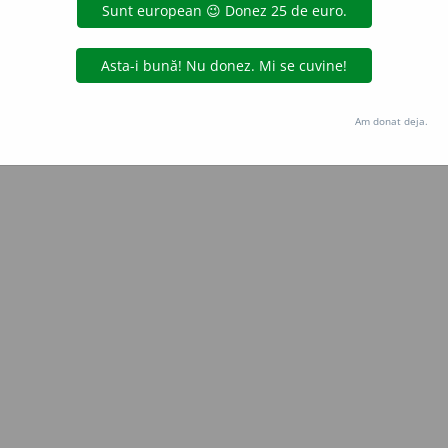
Copyright © 2004-2026 dexonline (https://dexonline.ro)
area datelor de pe acest site, inclusiv prin orice metode de extragere automată (web s
dul nostru prealabil scris, cu excepția seturilor de date oferite oficial spre utilizare pub
Am donat deja.
licență
confidențialitate
găzduit de
Hosterion