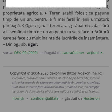
cultivabilă; țarină. ♦ Câmp semănat cu același fel de
plante (de obicei cereale); lan. ♦ Teren agricol,
proprietate agricolă. ♦ Teren arabil folosit ca pășune
timp de un an, pentru a fi mai fertil în anii următori;
pârloagă. ◊
Ogor negru
= teren arat, grăpat etc., dar fără
a fi semănat timp de un an pentru a se reface. ♦ Arătură
care se face cu mult înainte de lucrările de însămânțare.
– Din
bg.
,
sb.
ugar.
sursa:
DEX '09 (2009)
adăugată de
LauraGellner
acțiuni
Copyright © 2004-2026 dexonline (https://dexonline.ro)
Preluarea, stocarea sau utilizarea datelor de pe acest site, inclusiv
prin orice metode de extragere automată (web scraping, crawling),
sunt strict interzise fără acordul nostru prealabil scris, cu excepția
seturilor de date oferite oficial spre utilizare publică (vezi licența).
licență
confidențialitate
găzduit de
Hosterion