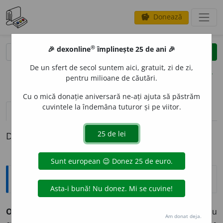
Donează
savings
®
®
🎉 dexonline
împlinește 25 de ani 🎉
caută
clear
search
De un sfert de secol suntem aici, gratuit, zi de zi,
opțiuni
pentru milioane de căutări.
Cu o mică donație aniversară ne-ați ajuta să păstrăm
cuvintele la îndemâna tuturor și pe viitor.
pronunție
(7)
volume_up
definiții (1)
Definiția cu ID-ul 893106:
Explicative DEX
OG
O
R,
ogoare,
s. n.
Bucată de pământ cultivată sau
Am donat deja.