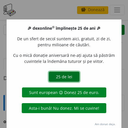
Donează
savings
®
®
🎉 dexonline
împlinește 25 de ani 🎉
caută
clear
search
De un sfert de secol suntem aici, gratuit, zi de zi,
opțiuni
pentru milioane de căutări.
Cu o mică donație aniversară ne-ați ajuta să păstrăm
cuvintele la îndemâna tuturor și pe viitor.
pronunție
(7)
volume_up
definiții (1)
Definiția cu ID-ul 266656:
Ortografice DOOM
og
o
r
s. n., pl.
ogo
a
re
Am donat deja.