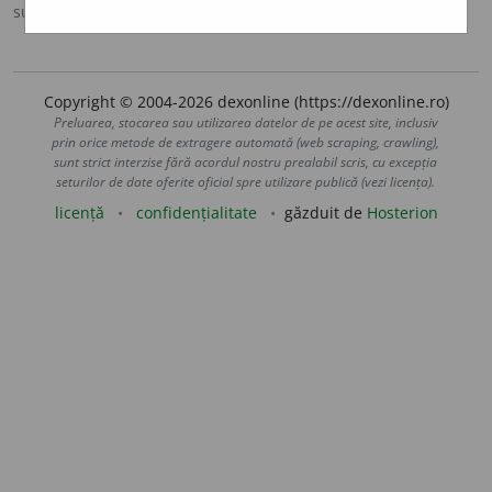
sursa:
Ortografic (2002)
adăugată de
siveco
acțiuni
Copyright © 2004-2026 dexonline (https://dexonline.ro)
Preluarea, stocarea sau utilizarea datelor de pe acest site, inclusiv
prin orice metode de extragere automată (web scraping, crawling),
sunt strict interzise fără acordul nostru prealabil scris, cu excepția
seturilor de date oferite oficial spre utilizare publică (vezi licența).
licență
confidențialitate
găzduit de
Hosterion