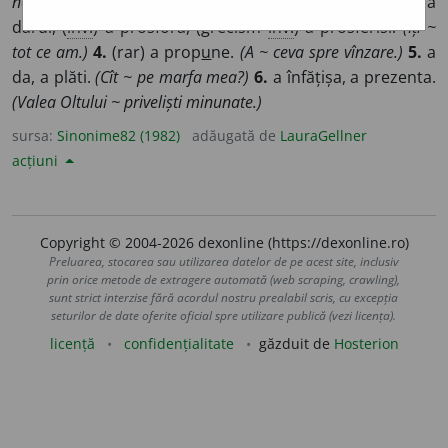
necesare.)
2.
a da.
(Își ~ reciproc buchete de flori.)
3.
a da, a
dărui, (
înv.
) a prosfora, (grecism
înv.
) a prosferisi.
(Îți ~
tot ce am.)
4.
(rar) a prop
u
ne.
(A ~ ceva spre vînzare.)
5.
a
da, a plăti.
(Cît ~ pe marfa mea?)
6.
a înfățișa, a prezenta.
(Valea Oltului ~ priveliști minunate.)
sursa:
Sinonime82 (1982)
adăugată de
LauraGellner
acțiuni
Copyright © 2004-2026 dexonline (https://dexonline.ro)
Preluarea, stocarea sau utilizarea datelor de pe acest site, inclusiv
prin orice metode de extragere automată (web scraping, crawling),
sunt strict interzise fără acordul nostru prealabil scris, cu excepția
seturilor de date oferite oficial spre utilizare publică (vezi licența).
licență
confidențialitate
găzduit de
Hosterion