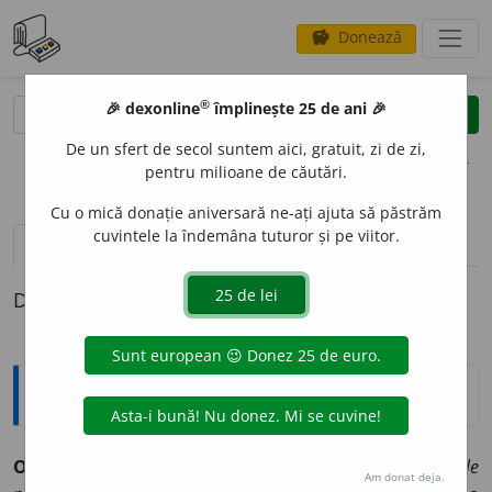
Donează
savings
®
®
🎉 dexonline
împlinește 25 de ani 🎉
caută
clear
search
De un sfert de secol suntem aici, gratuit, zi de zi,
opțiuni
pentru milioane de căutări.
Cu o mică donație aniversară ne-ați ajuta să păstrăm
cuvintele la îndemâna tuturor și pe viitor.
pronunție
(50)
volume_up
definiții (1)
Definiția cu ID-ul 1013061:
Sinonime
OFER
I
vb.
1.
a da, a furniza, a procura.
(A ~ cuiva datele
Am donat deja.