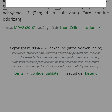
odorant
]
1
Care răspândește un miros, în special plăcut
Si:
mirositor, parfumat,
(
înv
)
odorat,
(rar)
odorifer,
odoriferant.
2
(
Teh
;
d.
o substanță) Care conține
odorizanți.
sursa:
MDA2 (2010)
adăugată de
LauraGellner
acțiuni
Copyright © 2004-2026 dexonline (https://dexonline.ro)
Preluarea, stocarea sau utilizarea datelor de pe acest site, inclusiv
prin orice metode de extragere automată (web scraping, crawling),
sunt strict interzise fără acordul nostru prealabil scris, cu excepția
seturilor de date oferite oficial spre utilizare publică (vezi licența).
licență
confidențialitate
găzduit de
Hosterion