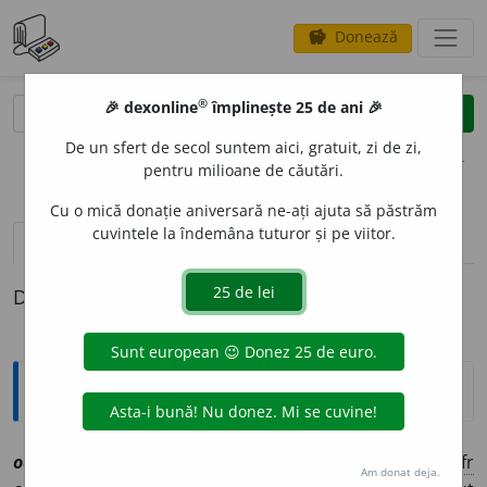
Donează
savings
®
®
🎉 dexonline
împlinește 25 de ani 🎉
caută
clear
search
De un sfert de secol suntem aici, gratuit, zi de zi,
opțiuni
pentru milioane de căutări.
Cu o mică donație aniversară ne-ați ajuta să păstrăm
cuvintele la îndemâna tuturor și pe viitor.
definiții (1)
Definiția cu ID-ul 1155020:
Explicative DEX
odor
a
nt, ~ă
a
[
At:
CORNEA, E. II, 48/23 /
Pl
:
~nți, ~e
/
E:
fr
Am donat deja.