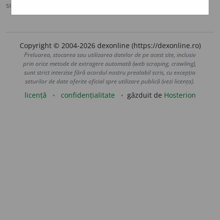
sursa:
Ortografic (2002)
adăugată de
siveco
acțiuni
Copyright © 2004-2026 dexonline (https://dexonline.ro)
Preluarea, stocarea sau utilizarea datelor de pe acest site, inclusiv
prin orice metode de extragere automată (web scraping, crawling),
sunt strict interzise fără acordul nostru prealabil scris, cu excepția
seturilor de date oferite oficial spre utilizare publică (vezi licența).
licență
confidențialitate
găzduit de
Hosterion