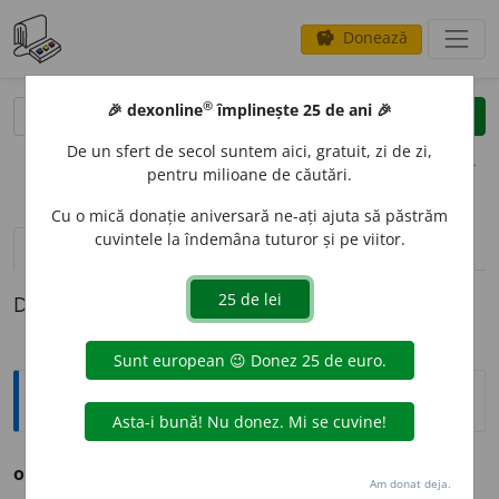
Donează
savings
®
®
🎉 dexonline
împlinește 25 de ani 🎉
caută
clear
search
De un sfert de secol suntem aici, gratuit, zi de zi,
opțiuni
pentru milioane de căutări.
Cu o mică donație aniversară ne-ați ajuta să păstrăm
cuvintele la îndemâna tuturor și pe viitor.
pronunție
(5)
volume_up
definiții (1)
Definiția cu ID-ul 266293:
Ortografice DOOM
oc
a
s. f., art.
oc
a
ua,
g.-d. art.
oc
a
lei;
pl.
oc
a
le
Am donat deja.