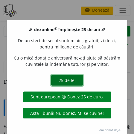
Donează
savings
®
®
🎉 dexonline
împlinește 25 de ani 🎉
caută
clear
search
De un sfert de secol suntem aici, gratuit, zi de zi,
opțiuni
pentru milioane de căutări.
Cu o mică donație aniversară ne-ați ajuta să păstrăm
cuvintele la îndemâna tuturor și pe viitor.
pronunție
(9)
volume_up
definiții (1)
Definiția cu ID-ul 688854:
Explicative DEX
*obscúr, -ă
adj. (lat.
obscúrus
). Întunecat, fără lumină:
Am donat deja.