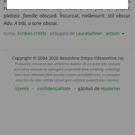
becĭ obscur.
Închis, întunecat:
colorĭ obscure. Fig.
Ascuns,
retras, necunoscut:
vĭață obscură.
De jos, din popor,
plebeŭ:
familie obscură.
Încurcat, nelămurit:
stil obscur.
Adv.
A trăi, a scrie obscur.
sursa:
Scriban (1939)
adăugată de
LauraGellner
acțiuni
Copyright © 2004-2026 dexonline (https://dexonline.ro)
Preluarea, stocarea sau utilizarea datelor de pe acest site, inclusiv
prin orice metode de extragere automată (web scraping, crawling),
sunt strict interzise fără acordul nostru prealabil scris, cu excepția
seturilor de date oferite oficial spre utilizare publică (vezi licența).
licență
confidențialitate
găzduit de
Hosterion