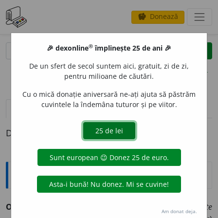
Donează
savings
®
®
🎉 dexonline
împlinește 25 de ani 🎉
caută
clear
search
De un sfert de secol suntem aici, gratuit, zi de zi,
opțiuni
pentru milioane de căutări.
Cu o mică donație aniversară ne-ați ajuta să păstrăm
cuvintele la îndemâna tuturor și pe viitor.
pronunție
(9)
volume_up
definiții (1)
Definiția cu ID-ul 1012702:
Sinonime
OBSC
U
R
adj.
1.
întunecat, întunecos, negru.
(O noapte
Am donat deja.