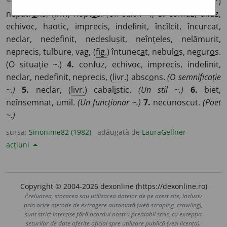
~.)
2.
întunecat, întunecos, sumbru, (
livr.
) tenebr
o
s, (rar)
nepătr
u
ns, (
înv.
) nopt
o
s.
(Un salon ~.)
3.
confuz, difuz,
echivoc, haotic, imprecis, indefinit, încîlcit, încurcat,
neclar, nedefinit, nedeslușit, neînțeles, nelămurit,
neprecis, tulbure, vag, (
fig.
) întunec
a
t, nebul
o
s, negur
o
s.
(O situație ~.)
4.
confuz, echivoc, imprecis, indefinit,
neclar, nedefinit, neprecis, (
livr.
) absc
o
ns.
(O semnificație
~.)
5.
neclar, (
livr.
) cabal
i
stic.
(Un stil ~.)
6.
biet,
neînsemnat, umil.
(Un funcționar ~.)
7.
necunoscut.
(Poet
~.)
sursa:
Sinonime82 (1982)
adăugată de
LauraGellner
acțiuni
Copyright © 2004-2026 dexonline (https://dexonline.ro)
Preluarea, stocarea sau utilizarea datelor de pe acest site, inclusiv
prin orice metode de extragere automată (web scraping, crawling),
sunt strict interzise fără acordul nostru prealabil scris, cu excepția
seturilor de date oferite oficial spre utilizare publică (vezi licența).