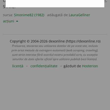
OM. PERSOANĂ. PERSONAJ. PORTRET. POZIȚIE. SITUAȚIE.
STARE.
sursa:
Sinonime82 (1982)
adăugată de
LauraGellner
acțiuni
Copyright © 2004-2026 dexonline (https://dexonline.ro)
Preluarea, stocarea sau utilizarea datelor de pe acest site, inclusiv
prin orice metode de extragere automată (web scraping, crawling),
sunt strict interzise fără acordul nostru prealabil scris, cu excepția
seturilor de date oferite oficial spre utilizare publică (vezi licența).
licență
confidențialitate
găzduit de
Hosterion