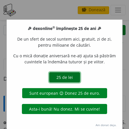
Donează
savings
®
®
🎉 dexonline
împlinește 25 de ani 🎉
caută
clear
search
De un sfert de secol suntem aici, gratuit, zi de zi,
opțiuni
pentru milioane de căutări.
Cu o mică donație aniversară ne-ați ajuta să păstrăm
cuvintele la îndemâna tuturor și pe viitor.
pronunție
(50)
volume_up
definiții (1)
Definiția cu ID-ul 1012655:
Sinonime
obr
a
z
s.
v.
CHIP. CONDIȚIE. FAȚĂ. FIGURĂ. INDIVID. INS.
Am donat deja.