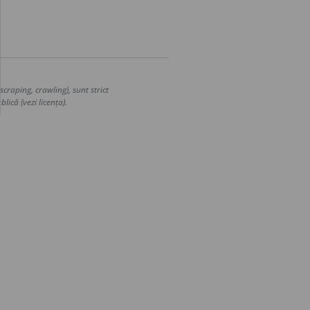
craping, crawling), sunt strict
lică (vezi licența).