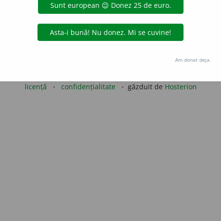
LauraGellner
acțiuni
Copyright © 2004-2026 dexonline (https://dexonline.ro)
Am donat deja.
area datelor de pe acest site, inclusiv prin orice metode de extragere automată (web s
dul nostru prealabil scris, cu excepția seturilor de date oferite oficial spre utilizare pub
licență
confidențialitate
găzduit de
Hosterion