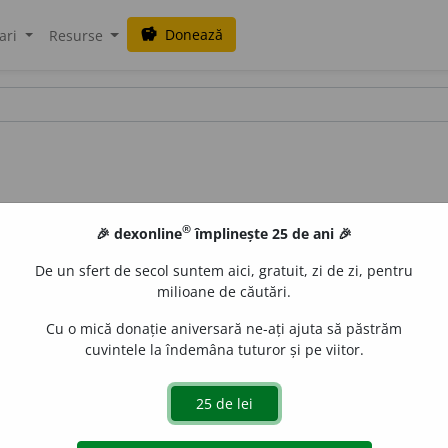
Donează
savings
ari
Resurse
®
🎉 dexonline
împlinește 25 de ani 🎉
De un sfert de secol suntem aici, gratuit, zi de zi, pentru
milioane de căutări.
Cu o mică donație aniversară ne-ați ajuta să păstrăm
cuvintele la îndemâna tuturor și pe viitor.
as, -átis.
P. formă, cp. cu
antichitate
). Calitatea de a fi oblic:
o
 anotimpurile. Astr. Oblicitatea eclipticiĭ,
unghĭ de vre-o 23°