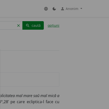
Anonim
language
dark_mode
person
caută
opțiuni
clear
search
blicitatea maĭ mare saŭ maĭ mică a
,28’ pe care ecliptica-l face cu