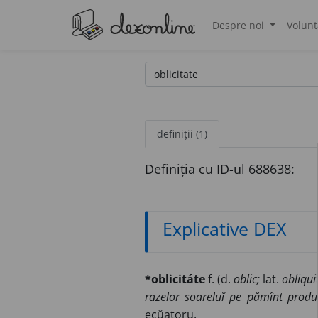
Despre noi
Volunt
®
definiții (1)
Definiția cu ID-ul 688638:
Explicative DEX
*oblicitáte
f. (d.
oblic;
lat.
obliquit
razelor soareluĭ pe pămînt produce
ecŭatoru.