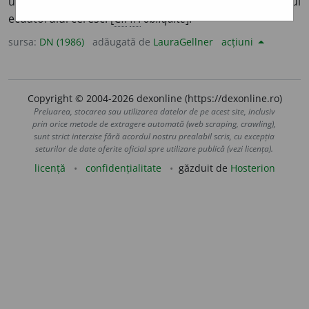
unghiul de înclinație a eclipticii față de planul
ecuatorului ceresc. [
Cf.
fr.
obliquité
].
sursa:
DN (1986)
adăugată de
LauraGellner
acțiuni
Copyright © 2004-2026 dexonline (https://dexonline.ro)
Preluarea, stocarea sau utilizarea datelor de pe acest site, inclusiv
prin orice metode de extragere automată (web scraping, crawling),
sunt strict interzise fără acordul nostru prealabil scris, cu excepția
seturilor de date oferite oficial spre utilizare publică (vezi licența).
licență
confidențialitate
găzduit de
Hosterion