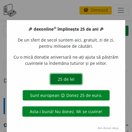
Donează
savings
®
®
🎉 dexonline
împlinește 25 de ani 🎉
caută
clear
search
De un sfert de secol suntem aici, gratuit, zi de zi,
opțiuni
pentru milioane de căutări.
Cu o mică donație aniversară ne-ați ajuta să păstrăm
cuvintele la îndemâna tuturor și pe viitor.
definiții (1)
Definiția cu ID-ul 377789:
Explicative DEX
OBLICIT
A
TE
s.f.
Poziție oblică. ◊
Oblicitatea eclipticii
=
Am donat deja.