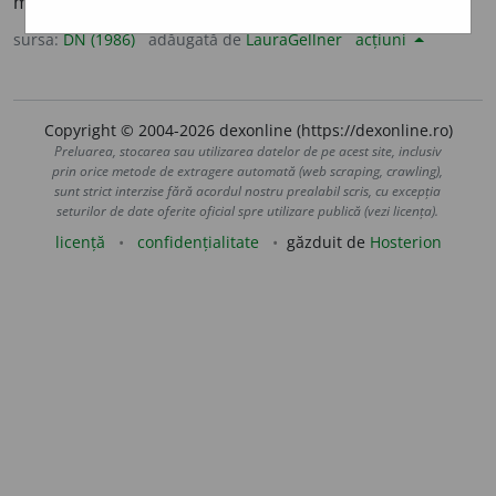
mare; mult. [
Cf.
lat.
numerosus
].
sursa:
DN (1986)
adăugată de
LauraGellner
acțiuni
Copyright © 2004-2026 dexonline (https://dexonline.ro)
Preluarea, stocarea sau utilizarea datelor de pe acest site, inclusiv
prin orice metode de extragere automată (web scraping, crawling),
sunt strict interzise fără acordul nostru prealabil scris, cu excepția
seturilor de date oferite oficial spre utilizare publică (vezi licența).
licență
confidențialitate
găzduit de
Hosterion