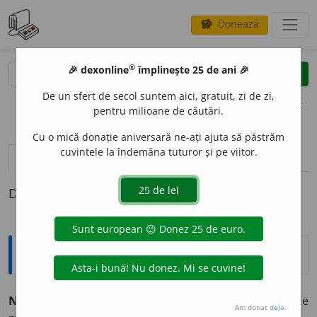
Donează
savings
®
®
🎉 dexonline
împlinește 25 de ani 🎉
caută
clear
search
De un sfert de secol suntem aici, gratuit, zi de zi,
opțiuni
pentru milioane de căutări.
Cu o mică donație aniversară ne-ați ajuta să păstrăm
cuvintele la îndemâna tuturor și pe viitor.
pronunție
(28)
volume_up
definiții (1)
Definiția cu ID-ul 426338:
Explicative DEX
NUMER
O
S, -O
A
SĂ
adj.
În mare număr, în cantitate
Am donat deja.