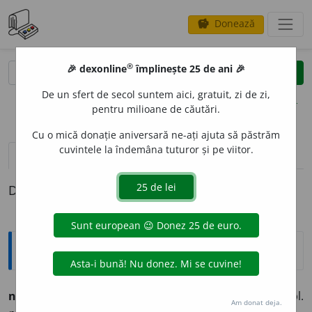
Donează
savings
®
®
🎉 dexonline
împlinește 25 de ani 🎉
caută
clear
search
De un sfert de secol suntem aici, gratuit, zi de zi,
opțiuni
pentru milioane de căutări.
Cu o mică donație aniversară ne-ați ajuta să păstrăm
cuvintele la îndemâna tuturor și pe viitor.
pronunție
(28)
volume_up
definiții (1)
Definiția cu ID-ul 265981:
Ortografice DOOM
numer
o
s
adj. m., pl.
numer
o
și;
f. sg.
numero
a
să,
pl.
Am donat deja.