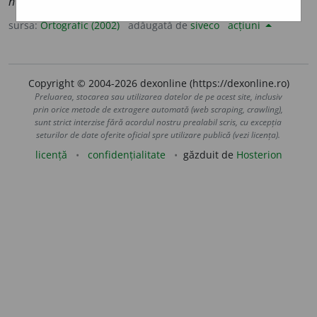
numero
a
se
sursa:
Ortografic (2002)
adăugată de
siveco
acțiuni
Copyright © 2004-2026 dexonline (https://dexonline.ro)
Preluarea, stocarea sau utilizarea datelor de pe acest site, inclusiv
prin orice metode de extragere automată (web scraping, crawling),
sunt strict interzise fără acordul nostru prealabil scris, cu excepția
seturilor de date oferite oficial spre utilizare publică (vezi licența).
licență
confidențialitate
găzduit de
Hosterion