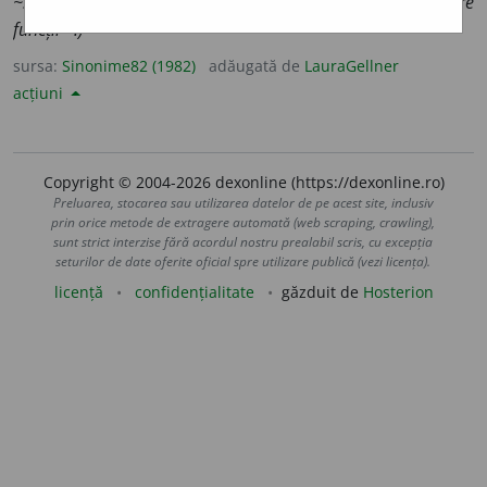
~.)
2.
mult, (
înv.
) bog
a
t.
(Oameni ~.)
3.
multiplu.
(Are
funcții ~.)
sursa:
Sinonime82 (1982)
adăugată de
LauraGellner
acțiuni
Copyright © 2004-2026 dexonline (https://dexonline.ro)
Preluarea, stocarea sau utilizarea datelor de pe acest site, inclusiv
prin orice metode de extragere automată (web scraping, crawling),
sunt strict interzise fără acordul nostru prealabil scris, cu excepția
seturilor de date oferite oficial spre utilizare publică (vezi licența).
licență
confidențialitate
găzduit de
Hosterion