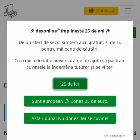
Donează
savings
®
®
🎉 dexonline
împlinește 25 de ani 🎉
caută
clear
search
De un sfert de secol suntem aici, gratuit, zi de zi,
opțiuni
pentru milioane de căutări.
Cu o mică donație aniversară ne-ați ajuta să păstrăm
cuvintele la îndemâna tuturor și pe viitor.
pronunție
(28)
volume_up
definiții (1)
Definiția cu ID-ul 1012309:
Sinonime
NUMER
O
S
adj.
1.
mare, (prin
Bucov.
) sabad
a
ș.
(O ceată
Am donat deja.