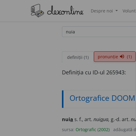
Despre noi
Volunt
®
pronunție
(1)
volume_up
definiții (1)
Definiția cu ID-ul 265943:
Ortografice DOOM
nui
a
s. f., art.
nui
a
ua,
g.-d. art.
nu
sursa:
Ortografic (2002)
adăugată 