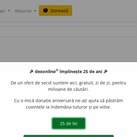
Donează
savings
ari
Resurse
®
🎉 dexonline
împlinește 25 de ani 🎉
De un sfert de secol suntem aici, gratuit, zi de zi, pentru
milioane de căutări.
Cu o mică donație aniversară ne-ați ajuta să păstrăm
cuvintele la îndemâna tuturor și pe viitor.
i
e
lei;
pl.
nui
e
le
de
siveco
acțiuni