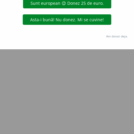
Copyright © 2004-2026 dexonline (https://dexonline.ro)
area datelor de pe acest site, inclusiv prin orice metode de extragere automată (web s
dul nostru prealabil scris, cu excepția seturilor de date oferite oficial spre utilizare pub
Am donat deja.
licență
confidențialitate
găzduit de
Hosterion