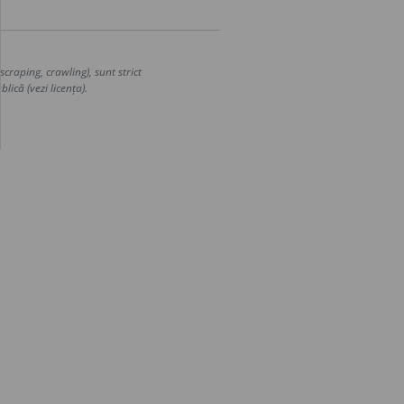
craping, crawling), sunt strict
lică (vezi licența).