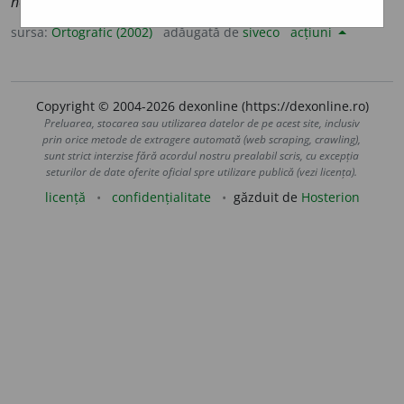
nominat
i
ve
sursa:
Ortografic (2002)
adăugată de
siveco
acțiuni
Copyright © 2004-2026 dexonline (https://dexonline.ro)
Preluarea, stocarea sau utilizarea datelor de pe acest site, inclusiv
prin orice metode de extragere automată (web scraping, crawling),
sunt strict interzise fără acordul nostru prealabil scris, cu excepția
seturilor de date oferite oficial spre utilizare publică (vezi licența).
licență
confidențialitate
găzduit de
Hosterion