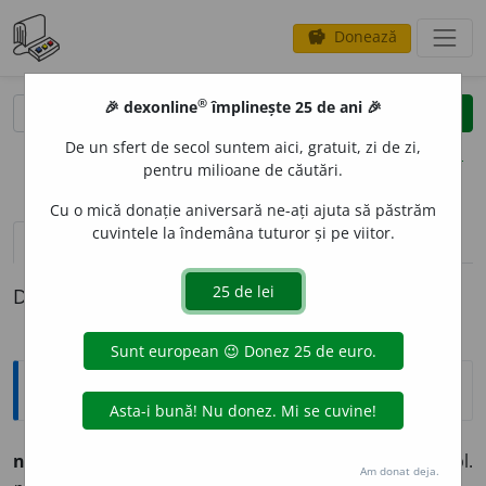
Donează
savings
®
®
🎉 dexonline
împlinește 25 de ani 🎉
caută
clear
search
De un sfert de secol suntem aici, gratuit, zi de zi,
opțiuni
pentru milioane de căutări.
Cu o mică donație aniversară ne-ați ajuta să păstrăm
cuvintele la îndemâna tuturor și pe viitor.
definiții (1)
Definiția cu ID-ul 265687:
Ortografice DOOM
nominat
i
v
adj. m., pl.
nominat
i
vi;
f. sg.
nominat
i
vă,
pl.
Am donat deja.