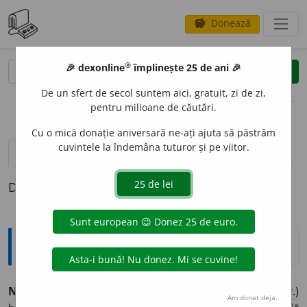
Donează
savings
®
®
🎉 dexonline
împlinește 25 de ani 🎉
caută
clear
search
De un sfert de secol suntem aici, gratuit, zi de zi,
opțiuni
pentru milioane de căutări.
Cu o mică donație aniversară ne-ați ajuta să păstrăm
cuvintele la îndemâna tuturor și pe viitor.
pronunție
(4)
volume_up
definiții (1)
Definiția cu ID-ul 1011979:
Sinonime
NOBIL
I
ME
s.
1.
aristocrație, (rar) nobl
e
țe, (
înv.
)
Am donat deja.