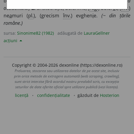
blagorodnic
i
e, blagor
o
dnie, nobilit
a
te.
(~ feudală
occidentală.)
2.
aristocrație, boierime, (
reg.
) boier
e
t, (
înv.
)
ne
a
muri (
pl.
), (grecism
înv.
) evghen
i
e.
(~ din țările
române.)
sursa:
Sinonime82 (1982)
adăugată de
LauraGellner
acțiuni
Copyright © 2004-2026 dexonline (https://dexonline.ro)
Preluarea, stocarea sau utilizarea datelor de pe acest site, inclusiv
prin orice metode de extragere automată (web scraping, crawling),
sunt strict interzise fără acordul nostru prealabil scris, cu excepția
seturilor de date oferite oficial spre utilizare publică (vezi licența).
licență
confidențialitate
găzduit de
Hosterion