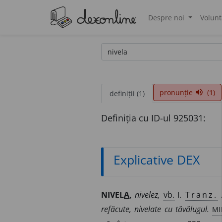
Despre noi
Volunt
®
pronunție
(1)
volume_up
definiții (1)
Definiția cu ID-ul 925031:
Explicative DEX
NIVEL
A
,
nivelez,
vb.
I.
Tranz.
A
MI
refăcute, nivelate cu tăvălugul.