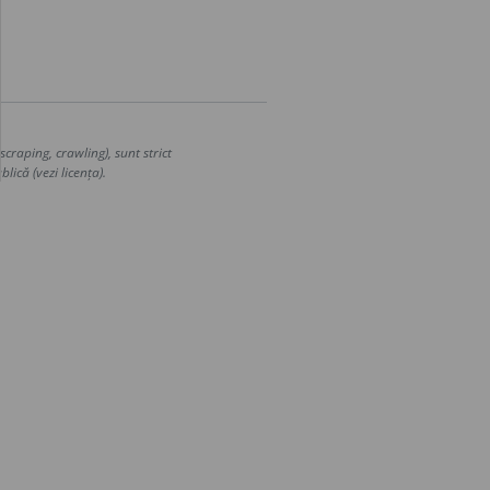
craping, crawling), sunt strict
lică (vezi licența).