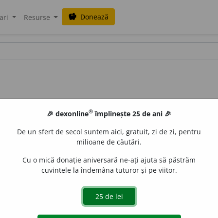
Donează
savings
ari
Resurse
®
🎉 dexonline
împlinește 25 de ani 🎉
De un sfert de secol suntem aici, gratuit, zi de zi, pentru
milioane de căutări.
Cu o mică donație aniversară ne-ați ajuta să păstrăm
cuvintele la îndemâna tuturor și pe viitor.
 face ca toate punctele unui teren să fie la același nivel,
HALE, O.
14.
Munții cei mari cu-ale lor stînci, Vreu să-i răstorn