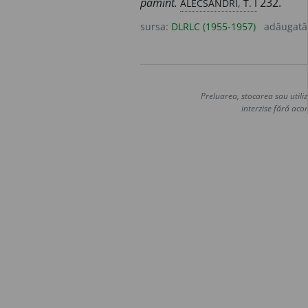
ALECSANDRI, T. I
pămînt.
232.
sursa:
DLRLC (1955-1957)
adăugată
Preluarea, stocarea sau utiliz
interzise fără acor