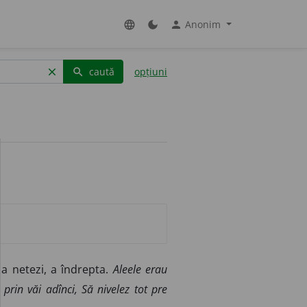
Anonim
language
dark_mode
person
caută
opțiuni
clear
search
 a netezi, a îndrepta.
Aleele erau
 prin văi adînci, Să nivelez tot pre