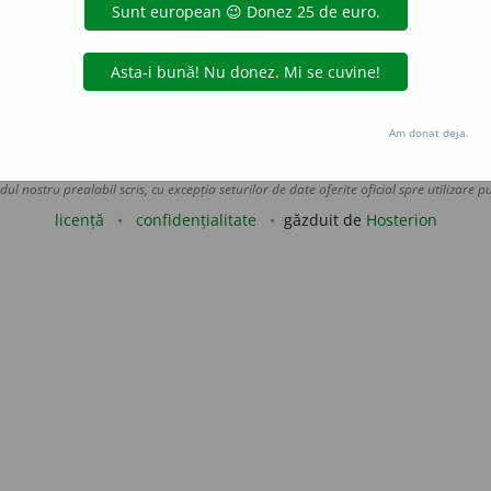
gere.
(~ Sodomei și a Gomorei.)
5.
distrugere, prăpădire, stric
 de
LauraGellner
acțiuni
Am donat deja.
Copyright © 2004-2026 dexonline (https://dexonline.ro)
area datelor de pe acest site, inclusiv prin orice metode de extragere automată (web s
dul nostru prealabil scris, cu excepția seturilor de date oferite oficial spre utilizare pub
licență
confidențialitate
găzduit de
Hosterion