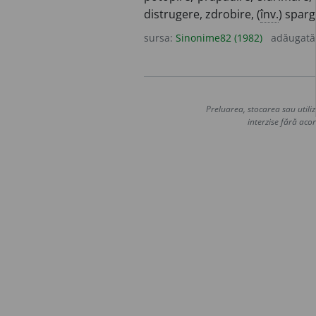
distrugere, zdrobire, (
înv.
) spar
sursa:
Sinonime82 (1982)
adăugată
Preluarea, stocarea sau utiliz
interzise fără acor