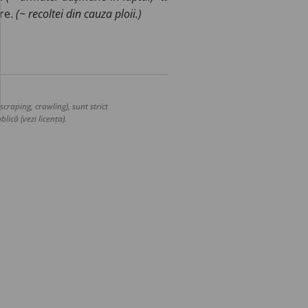
are.
(~ recoltei din cauza ploii.)
craping, crawling), sunt strict
lică (vezi licența).