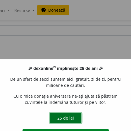
Donează
savings
ari
Resurse
®
🎉 dexonline
împlinește 25 de ani 🎉
De un sfert de secol suntem aici, gratuit, zi de zi, pentru
milioane de căutări.
Cu o mică donație aniversară ne-ați ajuta să păstrăm
cuvintele la îndemâna tuturor și pe viitor.
ere, pîrjolire, pustiire, (
înv.
) ris
i
pă.
(~ cetății de către dușm
, (rar) măcelăr
i
t, (
pop.
și
fam.
) căsăp
i
re.
(~ populației de 
zdrobire, (
înv.
și
pop.
) pi
e
rdere, risip
i
re, (
pop.
) zdrumic
a
r