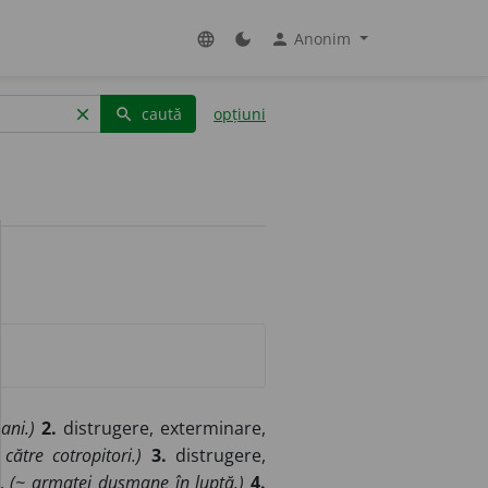
Anonim
language
dark_mode
person
caută
opțiuni
clear
search
ani.)
2.
distrugere, exterminare,
către cotropitori.)
3.
distrugere,
e.
(~ armatei dușmane în luptă.)
4.