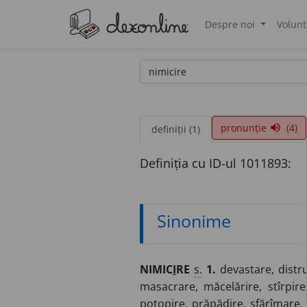
Despre noi
Volunt
®
pronunție
(4)
volume_up
definiții (1)
Definiția cu ID-ul 1011893:
Sinonime
NIMIC
I
RE
s.
1.
devastare, distrug
masacrare, măcelărire, stîrpire
potopire, prăpădire, sfărîmare, 