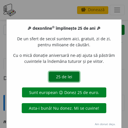
Donează
savings
®
®
🎉 dexonline
împlinește 25 de ani 🎉
caută
clear
search
De un sfert de secol suntem aici, gratuit, zi de zi,
opțiuni
pentru milioane de căutări.
Cu o mică donație aniversară ne-ați ajuta să păstrăm
cuvintele la îndemâna tuturor și pe viitor.
definiții (1)
Definiția cu ID-ul 1146916:
Explicative DEX
n
i
chez
sn
vz
nechez
Am donat deja.