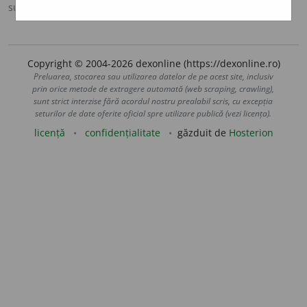
sursa:
MDA2 (2010)
adăugată de
LauraGellner
acțiuni
Copyright © 2004-2026 dexonline (https://dexonline.ro)
Preluarea, stocarea sau utilizarea datelor de pe acest site, inclusiv
prin orice metode de extragere automată (web scraping, crawling),
sunt strict interzise fără acordul nostru prealabil scris, cu excepția
seturilor de date oferite oficial spre utilizare publică (vezi licența).
licență
confidențialitate
găzduit de
Hosterion