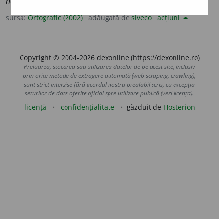
neteze
a
;
conj. prez. 3 sg. și pl.
neteze
a
scă
sursa:
Ortografic (2002)
adăugată de
siveco
acțiuni
Copyright © 2004-2026 dexonline (https://dexonline.ro)
Preluarea, stocarea sau utilizarea datelor de pe acest site, inclusiv
prin orice metode de extragere automată (web scraping, crawling),
sunt strict interzise fără acordul nostru prealabil scris, cu excepția
seturilor de date oferite oficial spre utilizare publică (vezi licența).
licență
confidențialitate
găzduit de
Hosterion