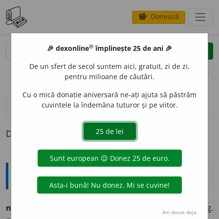
Donează
savings
®
®
🎉 dexonline
împlinește 25 de ani 🎉
caută
clear
search
De un sfert de secol suntem aici, gratuit, zi de zi,
opțiuni
pentru milioane de căutări.
Cu o mică donație aniversară ne-ați ajuta să păstrăm
cuvintele la îndemâna tuturor și pe viitor.
definiții (1)
Definiția cu ID-ul 265261:
Ortografice DOOM
netez
i
vb., ind. prez. 1 sg. și 3 pl.
netez
e
sc,
imperf. 3 sg.
Am donat deja.