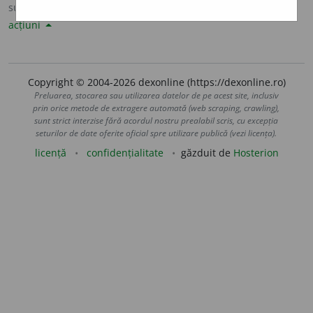
sursa:
Șăineanu, ed. VI (1929)
adăugată de
LauraGellner
acțiuni
Copyright © 2004-2026 dexonline (https://dexonline.ro)
Preluarea, stocarea sau utilizarea datelor de pe acest site, inclusiv
prin orice metode de extragere automată (web scraping, crawling),
sunt strict interzise fără acordul nostru prealabil scris, cu excepția
seturilor de date oferite oficial spre utilizare publică (vezi licența).
licență
confidențialitate
găzduit de
Hosterion