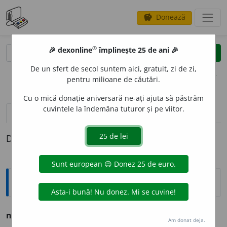
Donează
savings
®
®
🎉 dexonline
împlinește 25 de ani 🎉
caută
clear
search
De un sfert de secol suntem aici, gratuit, zi de zi,
opțiuni
pentru milioane de căutări.
Cu o mică donație aniversară ne-ați ajuta să păstrăm
cuvintele la îndemâna tuturor și pe viitor.
pronunție
(2)
volume_up
definiții (1)
Definiția cu ID-ul 802757:
Explicative DEX
nesuferit
a. ce nu se poate suferi.
Am donat deja.