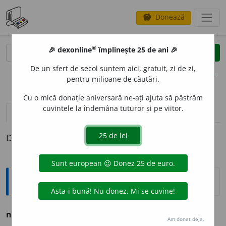
Donează
savings
®
®
🎉 dexonline
împlinește 25 de ani 🎉
caută
clear
search
De un sfert de secol suntem aici, gratuit, zi de zi,
opțiuni
pentru milioane de căutări.
Cu o mică donație aniversară ne-ați ajuta să păstrăm
cuvintele la îndemâna tuturor și pe viitor.
pronunție
(11)
volume_up
definiții (1)
Definiția cu ID-ul 802538:
Explicative DEX
nepriceput
a. incapabil, lipsit de pricepere.
Am donat deja.