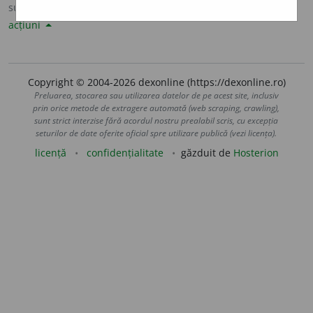
sursa:
Șăineanu, ed. VI (1929)
adăugată de
LauraGellner
acțiuni
Copyright © 2004-2026 dexonline (https://dexonline.ro)
Preluarea, stocarea sau utilizarea datelor de pe acest site, inclusiv
prin orice metode de extragere automată (web scraping, crawling),
sunt strict interzise fără acordul nostru prealabil scris, cu excepția
seturilor de date oferite oficial spre utilizare publică (vezi licența).
licență
confidențialitate
găzduit de
Hosterion