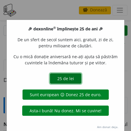
Donează
savings
®
®
🎉 dexonline
împlinește 25 de ani 🎉
caută
clear
search
De un sfert de secol suntem aici, gratuit, zi de zi,
opțiuni
pentru milioane de căutări.
Cu o mică donație aniversară ne-ați ajuta să păstrăm
cuvintele la îndemâna tuturor și pe viitor.
pronunție
(5)
volume_up
definiții (1)
Definiția cu ID-ul 49386:
Explicative DEX
NELEG
A
L, -Ă,
nelegali, -e,
adj.
Care nu se face în temeiul
Am donat deja.