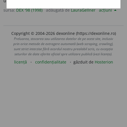
unei legi, care nu este prevăzut de lege. –
Ne-
+
legal.
sursa:
DEX '98 (1998)
adăugată de
LauraGellner
acțiuni
Copyright © 2004-2026 dexonline (https://dexonline.ro)
Preluarea, stocarea sau utilizarea datelor de pe acest site, inclusiv
prin orice metode de extragere automată (web scraping, crawling),
sunt strict interzise fără acordul nostru prealabil scris, cu excepția
seturilor de date oferite oficial spre utilizare publică (vezi licența).
licență
confidențialitate
găzduit de
Hosterion