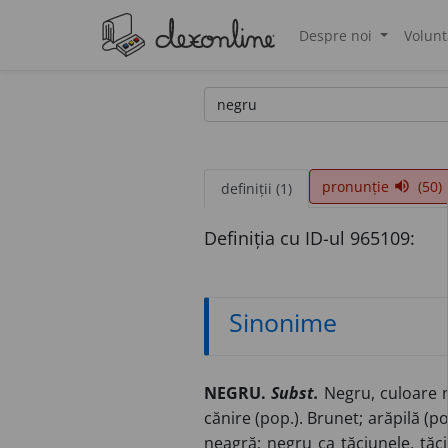
Despre noi
Volunt
®
pronunție
(50)
volume_up
definiții (1)
Definiția cu ID-ul 965109:
Sinonime
NEGRU.
Subst.
Negru, culoare ne
cănire (pop.). Brunet; arăpilă (pop
neagră; negru ca tăciunele, tăc