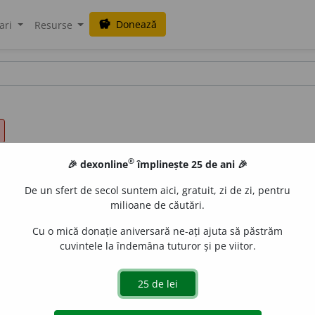
Donează
savings
ari
Resurse
®
🎉 dexonline
împlinește 25 de ani 🎉
De un sfert de secol suntem aici, gratuit, zi de zi, pentru
milioane de căutări.
Cu o mică donație aniversară ne-ați ajuta să păstrăm
cuvintele la îndemâna tuturor și pe viitor.
agră, negreală, negreață; înnegrire, înnegreală (rar), negrit
.). Cioară (fig.), cioroi (fig.). Rasă neagră; negroid; negru, a
iunat, (negru) ca pana corbului, corbiu (rar), negru ca ab