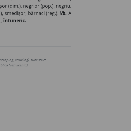
șor (dim.), negrior (pop.), negriu,
), smedișor, bărnaci (reg.).
Vb.
A
, întuneric.
craping, crawling), sunt strict
lică (vezi licența).