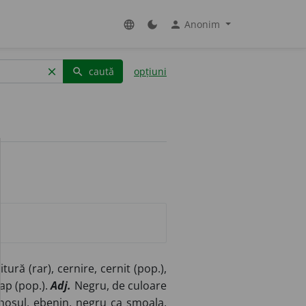
Anonim
language
dark_mode
person
caută
opțiuni
clear
search
ură (rar), cernire, cernit (pop.),
rap (pop.).
Adj.
Negru, de culoare
anosul, ebenin, negru ca smoala,