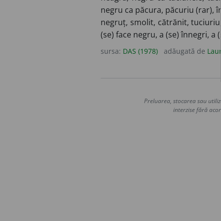
negru ca păcura, păcuriu (rar), în
negruț, smolit, cătrănit, tuciur
(se) face negru, a (se) înnegri, a (
sursa:
DAS (1978)
adăugată de
Lau
Preluarea, stocarea sau utiliz
interzise fără acor