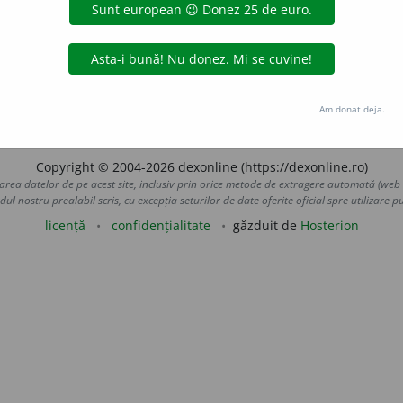
negrit, cernit, întunecat, fumuriu, lai (pop.); negricios, negri
iu, brunet, brun, oacheș, țigănos, smead, smedior (dim., pop.
se) negri (înv. și pop.); a cerni (pop.), a căni (pop.). V.
cafeniu
raGellner
acțiuni
Am donat deja.
Copyright © 2004-2026 dexonline (https://dexonline.ro)
area datelor de pe acest site, inclusiv prin orice metode de extragere automată (web s
dul nostru prealabil scris, cu excepția seturilor de date oferite oficial spre utilizare pub
licență
confidențialitate
găzduit de
Hosterion