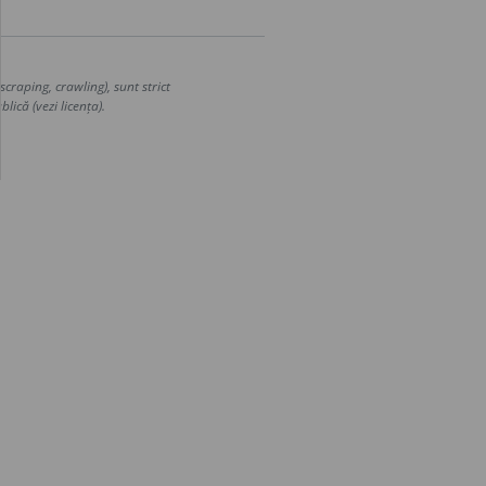
craping, crawling), sunt strict
lică (vezi licența).