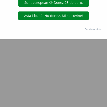
Copyright © 2004-2026 dexonline (https://dexonline.ro)
area datelor de pe acest site, inclusiv prin orice metode de extragere automată (web s
dul nostru prealabil scris, cu excepția seturilor de date oferite oficial spre utilizare pub
Am donat deja.
licență
confidențialitate
găzduit de
Hosterion