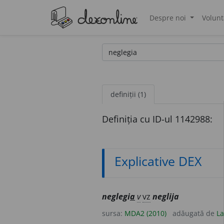
Despre noi
Volunt
®
definiții (1)
Definiția cu ID-ul 1142988:
Explicative DEX
neglegi
a
v
vz
neglija
sursa:
MDA2 (2010)
adăugată de
La