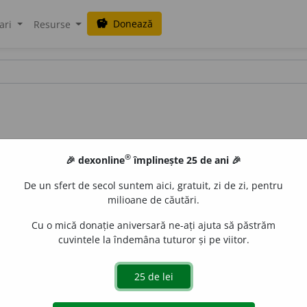
Donează
savings
ari
Resurse
®
🎉 dexonline
împlinește 25 de ani 🎉
De un sfert de secol suntem aici, gratuit, zi de zi, pentru
milioane de căutări.
Cu o mică donație aniversară ne-ați ajuta să păstrăm
cuvintele la îndemâna tuturor și pe viitor.
uraGellner
acțiuni