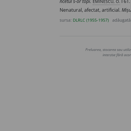
EMINESCU, O.
ncetul s-or topi.
I 61.
Nenatural, afectat, artificial.
Mișu
sursa:
DLRLC (1955-1957)
adăugată
Preluarea, stocarea sau utiliz
interzise fără acor