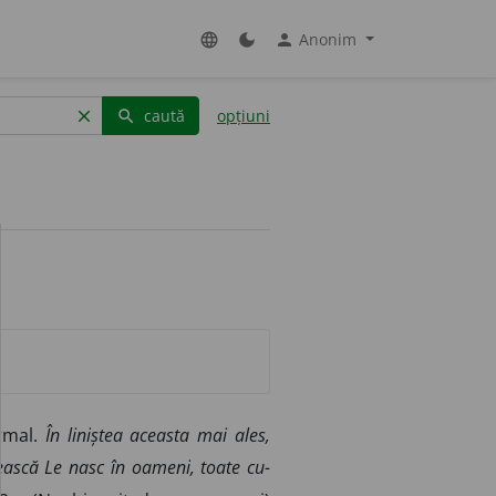
Anonim
language
dark_mode
person
caută
opțiuni
clear
search
ormal.
În liniștea aceasta mai ales,
rească Le nasc în oameni, toate cu-