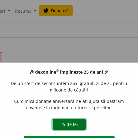
Donează
savings
ari
Resurse
®
🎉 dexonline
împlinește 25 de ani 🎉
De un sfert de secol suntem aici, gratuit, zi de zi, pentru
milioane de căutări.
Cu o mică donație aniversară ne-ați ajuta să păstrăm
cuvintele la îndemâna tuturor și pe viitor.
.
Care nu e în firea lucrurilor; nenatural, neobișnuit; an
C. PETRESCU, R. DR.
țare.
7.
Și boale ce mizeria ș-averea nefi