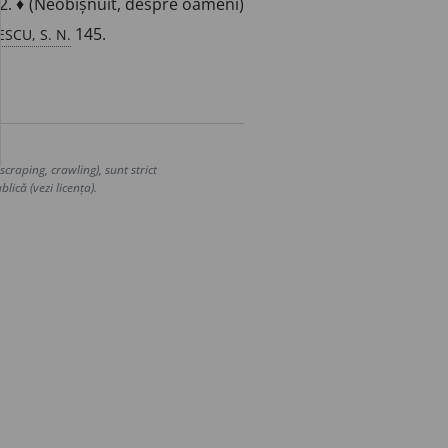
2. ♦ (Neobișnuit, despre oameni)
SCU, S. N.
145.
craping, crawling), sunt strict
lică (vezi licența).