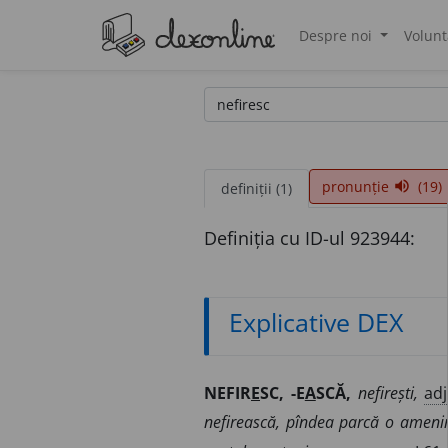
Despre noi
Volunt
®
pronunție
(19)
volume_up
definiții (1)
Definiția cu ID-ul 923944:
Explicative DEX
NEFIR
E
SC, -E
A
SCĂ,
nefirești,
adj
nefirească, pîndea parcă o amenin