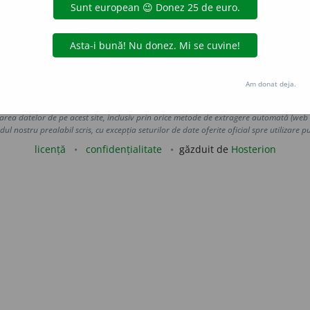
VORNIC, P.
 ◊ (Adverbial)
Întrebarea lui Toderiță sună nefiresc.
5
BASSARABE
 Georgian era de felul lui nefiresc în vorbă, în mișcări.
 de
LauraGellner
acțiuni
Am donat deja.
Copyright © 2004-2026 dexonline (https://dexonline.ro)
area datelor de pe acest site, inclusiv prin orice metode de extragere automată (web s
dul nostru prealabil scris, cu excepția seturilor de date oferite oficial spre utilizare pub
licență
confidențialitate
găzduit de
Hosterion