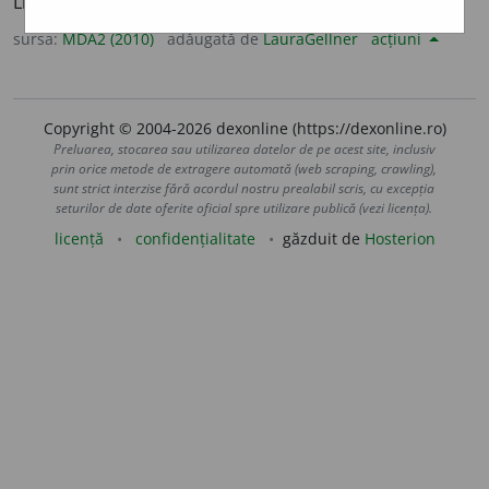
Lipsit de delicatețe.
sursa:
MDA2 (2010)
adăugată de
LauraGellner
acțiuni
Copyright © 2004-2026 dexonline (https://dexonline.ro)
Preluarea, stocarea sau utilizarea datelor de pe acest site, inclusiv
prin orice metode de extragere automată (web scraping, crawling),
sunt strict interzise fără acordul nostru prealabil scris, cu excepția
seturilor de date oferite oficial spre utilizare publică (vezi licența).
licență
confidențialitate
găzduit de
Hosterion