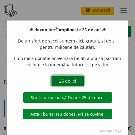
Donează
savings
®
®
🎉 dexonline
împlinește 25 de ani 🎉
caută
clear
search
De un sfert de secol suntem aici, gratuit, zi de zi,
opțiuni
pentru milioane de căutări.
Cu o mică donație aniversară ne-ați ajuta să păstrăm
cuvintele la îndemâna tuturor și pe viitor.
definiții (1)
Definiția cu ID-ul 1142473:
Explicative DEX
2
nedelic
a
t, ~ă
a
[
At:
DEX
/
Pl
:
~
a
ți, ~e
/
E:
ne- +
delicat
]
Am donat deja.