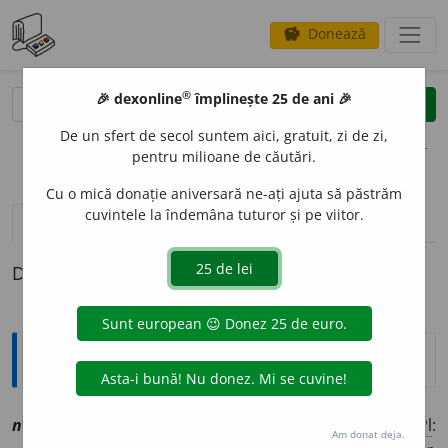
Donează
savings
®
®
🎉 dexonline
împlinește 25 de ani 🎉
caută
clear
search
De un sfert de secol suntem aici, gratuit, zi de zi,
opțiuni
pentru milioane de căutări.
Cu o mică donație aniversară ne-ați ajuta să păstrăm
cuvintele la îndemâna tuturor și pe viitor.
pronunție
(6)
volume_up
definiții (1)
Definiția cu ID-ul 1142357:
Explicative DEX
V
necur
a
t, ~ă
[
At:
PSALT. HUR. 10
/19 /
V:
(
reg
)
nic~
/
Pl
:
Am donat deja.