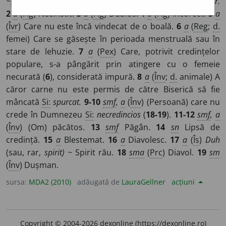
~
a
ți, ~e
/
E:
ne- +
curat
]
1
a
Care nu este curat
Si:
murdar.
2
a
(
Fig
) Necinstit.
3
a
(
Fig
) Dubios.
4
a
(
Fig
) Incorect.
5
a
(
Îvr
) Care nu este încă vindecat de o boală.
6
a
(
Reg
;
d.
femei) Care se găsește în perioada menstruală sau în
stare de lehuzie.
7
a
(
Pex
) Care, potrivit credințelor
populare, s-a pângărit prin atingere cu o femeie
necurată (
6
), considerată impură.
8
a
(
Înv
;
d.
animale) A
căror carne nu este permis de către Biserică să fie
mâncată
Si:
spurcat.
9-10
smf
,
a
(
Înv
) (Persoană) care nu
crede în Dumnezeu
Si:
necredincios
(
18-19
).
11-12
smf
,
a
(
Înv
) (Om) păcătos.
13
smf
Păgân.
14
sn
Lipsă de
credință.
15
a
Blestemat.
16
a
Diavolesc.
17
a
(
Îs
)
Duh
(sau, rar,
spirit) ~
Spirit rău.
18
sma
(
Prc
) Diavol.
19
sm
(
Înv
) Dușman.
sursa:
MDA2 (2010)
adăugată de
LauraGellner
acțiuni
Copyright © 2004-2026 dexonline (https://dexonline.ro)