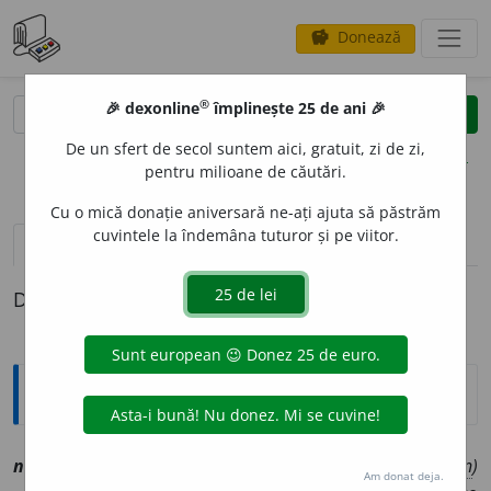
Donează
savings
®
®
🎉 dexonline
împlinește 25 de ani 🎉
caută
clear
search
De un sfert de secol suntem aici, gratuit, zi de zi,
opțiuni
pentru milioane de căutări.
Cu o mică donație aniversară ne-ați ajuta să păstrăm
cuvintele la îndemâna tuturor și pe viitor.
pronunție
(50)
volume_up
definiții (1)
Definiția cu ID-ul 1142350:
Explicative DEX
necunosc
u
t, ~ă
[
At:
VARLAAM, C. 84 /
Pl
:
~
u
ți, ~e
(rar,
sn
)
Am donat deja.