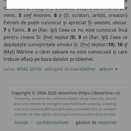
~uri
/
E:
ne- +
cunoscut
]
1-2
smf
,
a
(Om) care nu este
cunoscut.
3-4
smf
,
a
(Persoană) despre care nu se știe
nimic.
5
smf
Anonim.
6
a
(
D.
scriitori, artiști, creatori)
Extrem de puțin cunoscut și apreciat
Si:
anonim, obscur.
7
a
Tainic.
8
sn
(Rar;
lpl
) Ceea ce nu este cunoscut încă
pentru cineva
Si:
(
înv
)
neștiut
(
9
).
9
sn
(Rar;
lpl
) Ceea ce
depășește cunoștințele omului
Si:
(
înv
)
neștiut
(
10
).
10
sf
(
Mat
) Mărime a cărei valoare nu este cunoscută și care
trebuie aflată pe baza datelor problemei.
sursa:
MDA2 (2010)
adăugată de
LauraGellner
acțiuni
Copyright © 2004-2026 dexonline (https://dexonline.ro)
Preluarea, stocarea sau utilizarea datelor de pe acest site, inclusiv
prin orice metode de extragere automată (web scraping, crawling),
sunt strict interzise fără acordul nostru prealabil scris, cu excepția
seturilor de date oferite oficial spre utilizare publică (vezi licența).
licență
confidențialitate
găzduit de
Hosterion