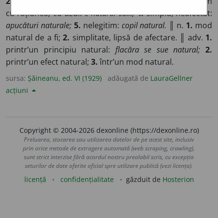
2.
adus odată cu nașterea:
calitate naturală;
3.
conform
cu rațiunea, cu uzul:
e natural să...;
4.
simplu, neafectat:
apucături naturale;
5.
nelegitim:
copil natural.
║ n.
1.
mod
natural de a fi;
2.
simplitate, lipsă de afectare. ║ adv.
1.
printr’un principiu natural:
flacăra se sue natural;
2.
printr’un efect natural;
3.
într’un mod natural.
sursa:
Șăineanu, ed. VI (1929)
adăugată de
LauraGellner
acțiuni
Copyright © 2004-2026 dexonline (https://dexonline.ro)
Preluarea, stocarea sau utilizarea datelor de pe acest site, inclusiv
prin orice metode de extragere automată (web scraping, crawling),
sunt strict interzise fără acordul nostru prealabil scris, cu excepția
seturilor de date oferite oficial spre utilizare publică (vezi licența).
licență
confidențialitate
găzduit de
Hosterion