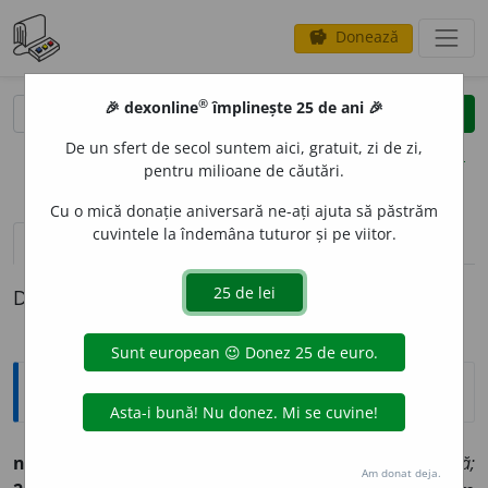
Donează
savings
®
®
🎉 dexonline
împlinește 25 de ani 🎉
caută
clear
search
De un sfert de secol suntem aici, gratuit, zi de zi,
opțiuni
pentru milioane de căutări.
Cu o mică donație aniversară ne-ați ajuta să păstrăm
cuvintele la îndemâna tuturor și pe viitor.
pronunție
(50)
volume_up
definiții (1)
Definiția cu ID-ul 801685:
Explicative DEX
natural
a.
1.
conform cu ordinea naturei:
lege naturală;
Am donat deja.