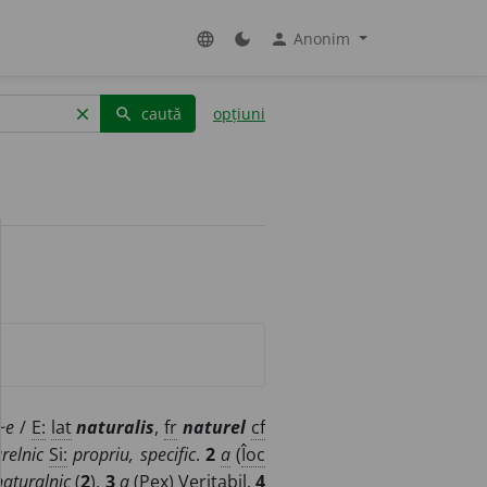
Anonim
language
dark_mode
person
caută
opțiuni
clear
search
~e
/
E:
lat
naturalis
,
fr
naturel
cf
relnic
Si:
propriu, specific
.
2
a
(
Îoc
naturalnic
(
2
).
3
a
(
Pex
) Veritabil.
4