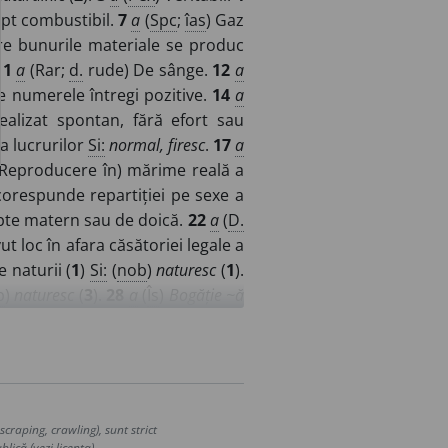
ept combustibil.
7
a
(
Spc
;
îas
) Gaz
e bunurile materiale se produc
11
a
(Rar;
d.
rude) De sânge.
12
a
e numerele întregi pozitive.
14
a
alizat spontan, fără efort sau
 a lucrurilor
Si:
normal, firesc
.
17
a
Reproducere în) mărime reală a
corespunde repartiției pe sexe a
apte matern sau de doică.
22
a
(
D.
ut loc în afara căsătoriei legale a
 naturii (
1
)
Si:
(
nob
)
naturesc
(
1
).
b
)
naturesc
(
3
).
28
a
(
Îs
)
Bogăție ~ă
aniță marcată de elemente ale
re ar exista în afara orânduirilor
a
(
Iuz
;
îs
)
Științe ~e
sau (
înv
)
istorie
perament.
34
sn
(
Asr
) Naturalețe
 fără a se adăuga alte substanțe,
craping, crawling), sunt strict
lică (vezi licența).