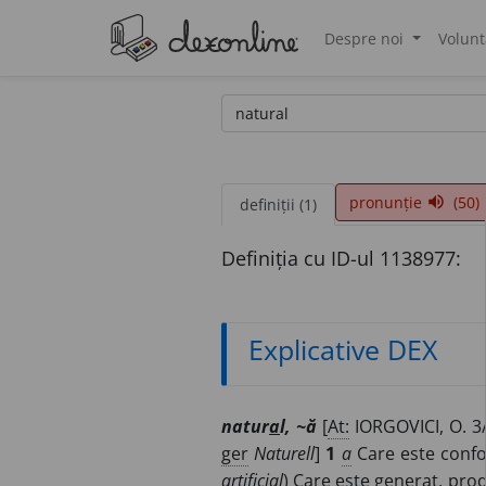
Despre noi
Volunt
®
pronunție
(50)
volume_up
definiții (1)
Definiția cu ID-ul 1138977:
Explicative DEX
natur
a
l, ~ă
[
At:
IORGOVICI, O. 3
ger
Naturell
]
1
a
Care este conf
artificial
) Care este generat, pro