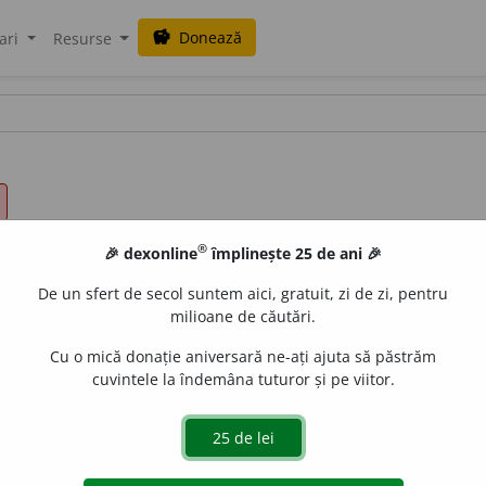
Donează
savings
ari
Resurse
®
🎉 dexonline
împlinește 25 de ani 🎉
De un sfert de secol suntem aici, gratuit, zi de zi, pentru
milioane de căutări.
Cu o mică donație aniversară ne-ați ajuta să păstrăm
cuvintele la îndemâna tuturor și pe viitor.
/4 /
V:
(
îrg
)
~r
e
l
a
,
sn
,
(
reg
)
năt~
, (
îvr
)
~
a
liu
a
,
~e
ain
/
Pl
:
~i, 
orm cu natura cuiva
Si:
înnăscut,
(
înv
)
naturalnic
(
1
), (
îvr
)
natu
dus, creat
etc.
de natură (
1
), fără intervenția omului
Si:
(
înv
)