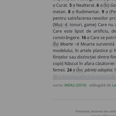
a
Curat.
5
a
Nealterat.
6
a
(
Îs
)
Ga
metan.
8
a
Rudimentar.
9
a
(
Pe
pentru satisfacerea nevoilor pr
(
Muz
;
d.
tonuri, game) Care nu a 
Care este lipsit de artificiu,
constrângere.
16
a
Care se potriv
(
Îs
)
Moarte ~ă
Moarte survenită î
modelului, în artele plastice și 
ființelor sau distincției dintre fii
copii) Născut în afara căsătoriei
femeii.
24
a
(
Îoc
părinți adoptivi;
î
26
a
Care se referă la natură (
1
Bogăție necultivată a solului s
sursa:
MDA2 (2010)
adăugată de
La
naturii fizice ape, munți, văi.
30
sociale, decurgând fie din natur
~ă
Științe ale naturii (
4
).
32
av
(Ca
(
3
).
35
a
Care nu a fost modificat
Preluarea, stocarea sau utiliz
coloranți, acizi
etc.
37
(
D.
culoare
interzise fără acor